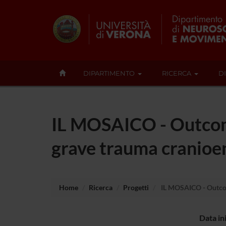
DIPARTIMENTO
RICERCA
D
IL MOSAICO - Outcome 
grave trauma cranioe
Home
Ricerca
Progetti
IL MOSAICO - Outcome
Data in