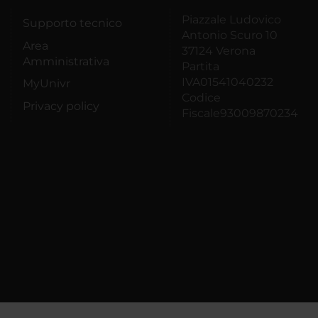
Piazzale Ludovico
Supporto tecnico
Antonio Scuro 10
Area
37124 Verona
Amministrativa
Partita
IVA01541040232
MyUnivr
Codice
Privacy policy
Fiscale93009870234