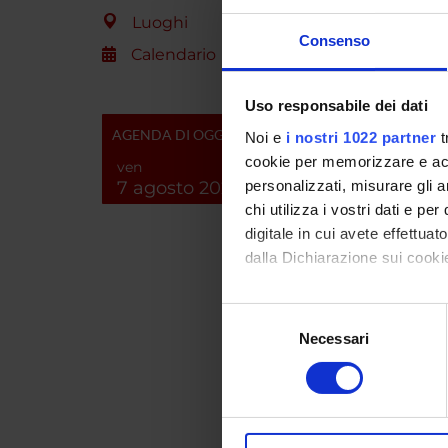
maggiorm
Luoghi
incremen
Consenso
Tale st
Calendario
fondamen
che un t
Uso responsabile dei dati
lavorat
AGENDA DI OGGI
Noi e
i nostri 1022 partner
t
le abili
cookie per memorizzare e acce
vita qu
ven
attualm
7 agosto 2026
personalizzati, misurare gli an
di reins
chi utilizza i vostri dati e pe
digitale in cui avete effettua
dalla Dichiarazione sui cookie
ENTI
Con il tuo consenso, vorrem
Selezione
raccogliere informazi
Fondaz
Necessari
del
Identificare il tuo di
consenso
digitali).
Approfondisci come vengono el
PART
modificare o ritirare il tuo 