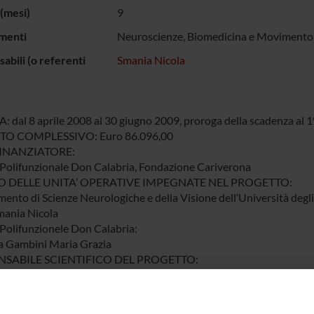
(mesi)
9
menti
Neuroscienze, Biomedicina e Movimento
abili (o referenti
Smania Nicola
 dal 8 aprile 2008 al 30 giugno 2009, proroga della scadenza al 
O COMPLESSIVO: Euro 86.096,00
INANZIATORE:
Polifunzionale Don Calabria, Fondazione Cariverona
 DELLE UNITA’ OPERATIVE IMPEGNATE NEL PROGETTO:
mento di Scienze Neurologiche e della Visione dell’Università degli
mania Nicola
Polifunzionele Don Calabria:
a Gambini Maria Grazia
SABILE SCIENTIFICO DEL PROGETTO:
mania Nicola
IVI PRINCIPALI:
 in considerazione che i disturbi attenzionali e che i disturbi del