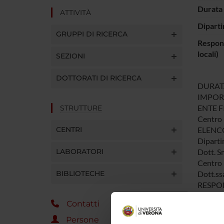
Durata 
ATTIVITÀ
Diparti
GRUPPI DI RICERCA
Respons
locali)
SEZIONI
DOTTORATI DI RICERCA
DURATA:
IMPORT
ENTE F
STRUTTURE
Centro 
CENTRI
ELENCO
Diparti
LABORATORI
Dott. S
Centro 
BIBLIOTECHE
Dott.ss
RESPON
Prof. S
Contatti
OBIETT
Tenendo
Persone