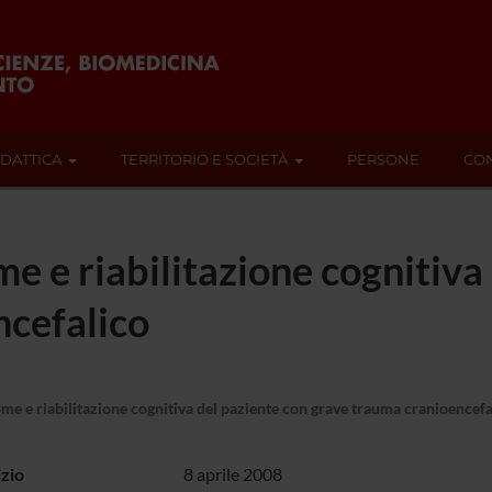
IDATTICA
TERRITORIO E SOCIETÀ
PERSONE
CON
e riabilitazione cognitiva 
ncefalico
 e riabilitazione cognitiva del paziente con grave trauma cranioencefa
izio
8 aprile 2008