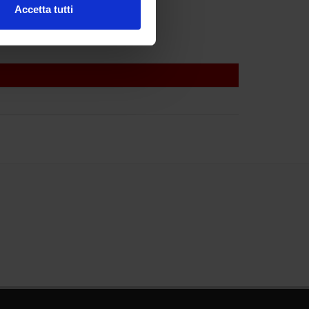
Accetta tutti
l media e per analizzare il
ostri partner che si occupano
azioni che hai fornito loro o