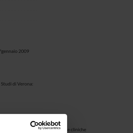
1°gennaio 2009
 Studi di Verona:
la memoria rappresentano le sequele cliniche