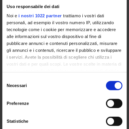
Michele Fiorini
Uso responsabile dei dati
Noi e
i nostri 1022 partner
trattiamo i vostri dati
Salvatore Monaco
personali, ad esempio il vostro numero IP, utilizzando
Collaboratore alla ricerca - Tecnico di Laboratorio
tecnologie come i cookie per memorizzare e accedere
Gianluigi Zanusso
alle informazioni sul vostro dispositivo al fine di
Professore associato
pubblicare annunci e contenuti personalizzati, misurare
gli annunci e i contenuti, ricercare il pubblico e sviluppare
i servizi. Avete la possibilità di scegliere chi utilizza i
vostri dati e per quali scopi. Le vostre scelte in materia di
COLLABORATORI ESTERNI
privacy sono applicabili solo su questa proprietà digitale
Sergio Ferrari
in cui avete effettuato le vostre scelte. È possibile
Selezione
Azienda Ospedaliera Verona Dirigente medico
modificare o revocare il proprio consenso in qualsiasi
Necessari
del
momento dalla Dichiarazione sui cookie o facendo clic
consenso
sull'icona di attivazione della privacy.
Preferenze
SEZIONI
Con il tuo consenso, vorremmo anche:
Neurologia
raccogliere informazioni sulla tua posizione
Statistiche
geografica, con un'approssimazione di qualche