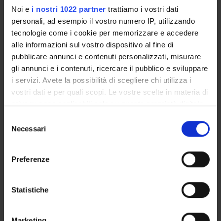
Noi e
i nostri 1022 partner
trattiamo i vostri dati
personali, ad esempio il vostro numero IP, utilizzando
ENTI FINANZIATORI:
tecnologie come i cookie per memorizzare e accedere
alle informazioni sul vostro dispositivo al fine di
C.N.R. Consiglio Nazionale delle Ricerche
pubblicare annunci e contenuti personalizzati, misurare
Finanziamento:
assegnato e gestito dal Dipartimento
gli annunci e i contenuti, ricercare il pubblico e sviluppare
i servizi. Avete la possibilità di scegliere chi utilizza i
vostri dati e per quali scopi. Le vostre scelte in materia di
PARTECIPANTI AL PROGETTO
privacy sono applicabili solo su questa proprietà digitale
in cui avete effettuato le vostre scelte. È possibile
Selezione
Leonardo Chelazzi
modificare o revocare il proprio consenso in qualsiasi
Necessari
Professore ordinario
del
momento dalla Dichiarazione sui cookie o facendo clic
consenso
Massimo Girelli
sull'icona di attivazione della privacy.
Professore associato
Preferenze
Con il tuo consenso, vorremmo anche:
Carlo Alberto Marzi
raccogliere informazioni sulla tua posizione
Professore emerito
Statistiche
geografica, con un'approssimazione di qualche
metro,
Marketing