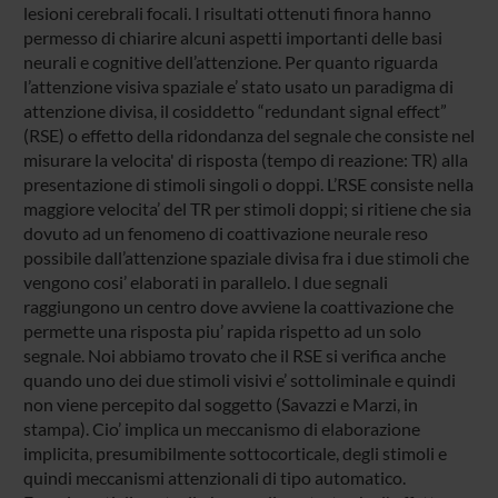
lesioni cerebrali focali. I risultati ottenuti finora hanno
permesso di chiarire alcuni aspetti importanti delle basi
neurali e cognitive dell’attenzione. Per quanto riguarda
l’attenzione visiva spaziale e’ stato usato un paradigma di
attenzione divisa, il cosiddetto “redundant signal effect”
(RSE) o effetto della ridondanza del segnale che consiste nel
misurare la velocita' di risposta (tempo di reazione: TR) alla
presentazione di stimoli singoli o doppi. L’RSE consiste nella
maggiore velocita’ del TR per stimoli doppi; si ritiene che sia
dovuto ad un fenomeno di coattivazione neurale reso
possibile dall’attenzione spaziale divisa fra i due stimoli che
vengono cosi’ elaborati in parallelo. I due segnali
raggiungono un centro dove avviene la coattivazione che
permette una risposta piu’ rapida rispetto ad un solo
segnale. Noi abbiamo trovato che il RSE si verifica anche
quando uno dei due stimoli visivi e’ sottoliminale e quindi
non viene percepito dal soggetto (Savazzi e Marzi, in
stampa). Cio’ implica un meccanismo di elaborazione
implicita, presumibilmente sottocorticale, degli stimoli e
quindi meccanismi attenzionali di tipo automatico.