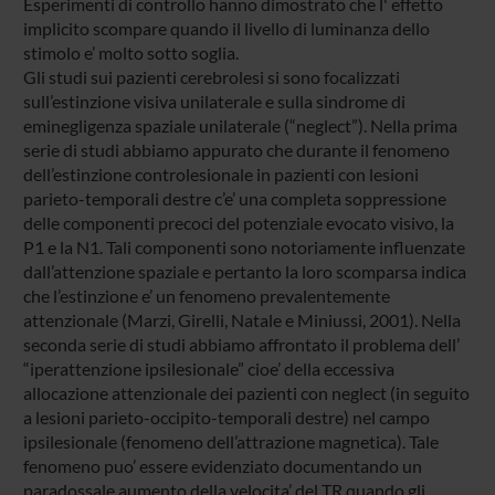
Esperimenti di controllo hanno dimostrato che l' effetto
implicito scompare quando il livello di luminanza dello
stimolo e’ molto sotto soglia.
Gli studi sui pazienti cerebrolesi si sono focalizzati
sull’estinzione visiva unilaterale e sulla sindrome di
eminegligenza spaziale unilaterale (“neglect”). Nella prima
serie di studi abbiamo appurato che durante il fenomeno
dell’estinzione controlesionale in pazienti con lesioni
parieto-temporali destre c’e’ una completa soppressione
delle componenti precoci del potenziale evocato visivo, la
P1 e la N1. Tali componenti sono notoriamente influenzate
dall’attenzione spaziale e pertanto la loro scomparsa indica
che l’estinzione e’ un fenomeno prevalentemente
attenzionale (Marzi, Girelli, Natale e Miniussi, 2001). Nella
seconda serie di studi abbiamo affrontato il problema dell’
“iperattenzione ipsilesionale” cioe’ della eccessiva
allocazione attenzionale dei pazienti con neglect (in seguito
a lesioni parieto-occipito-temporali destre) nel campo
ipsilesionale (fenomeno dell’attrazione magnetica). Tale
fenomeno puo’ essere evidenziato documentando un
paradossale aumento della velocita’ del TR quando gli