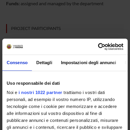
Funds:
assigned and managed by the department
PROJECT PARTICIPANTS
Valentina Campanelli
Alessio Cangemi
Antonio Pozzo
Consenso
Dettagli
Impostazioni degli annunci
In
Andrea Sbarbati
Full Professor
Uso responsabile dei dati
Noi e
i nostri 1022 partner
trattiamo i vostri dati
personali, ad esempio il vostro numero IP, utilizzando
RESEARCH AREAS INVOLVED IN THE PROJECT
tecnologie come i cookie per memorizzare e accedere
Anatomy & Morphology
alle informazioni sul vostro dispositivo al fine di
pubblicare annunci e contenuti personalizzati, misurare
gli annunci e i contenuti, ricercare il pubblico e sviluppare