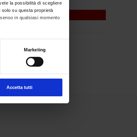
vete la possibilità di scegliere
li solo su questa proprietà
consenso in qualsiasi momento
alche metro,
Marketing
e specifiche (impronte
ezione dettagli
. Puoi
Accetta tutti
l media e per analizzare il
ostri partner che si occupano
azioni che hai fornito loro o