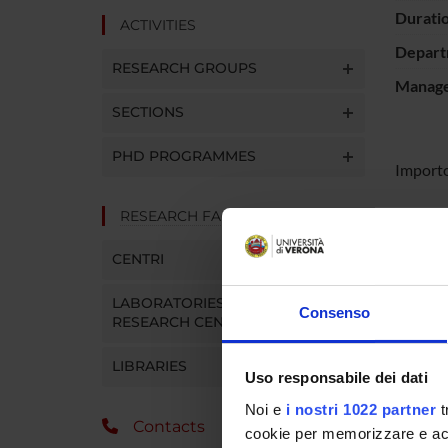
Durati
ACTIVITIES
Depart
RESEARCH GROUPS
Manager
SECTIONS
PHD PROGRAMMES
Importo
RESEARCH FACILITIES
SPO
CENTRI
Boehri
LABORATORIES AND
Consenso
RESEARCH CENTRES
LIBRARIES
PROJ
Uso responsabile dei dati
Noi e
i nostri 1022 partner
t
Michele
Contacts
cookie per memorizzare e acce