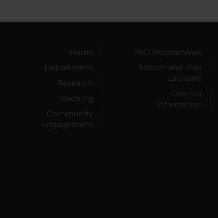
Home
PhD Programmes
Department
Master and Post
Lauream
Research
Contact
Teaching
information
Community
Engagement