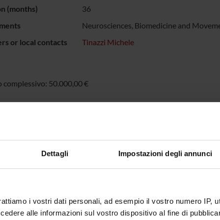
on (months)
36
ments
Neurosciences, Biomedicine and Moveme
s or local contacts
Tinazzi Michele
 complessivo: 50.000,00 €
NSORS:
nger Ingelheim
Funds:
assigned and managed by the de
Dettagli
Impostazioni degli annunci
ECT PARTICIPANTS
rattiamo i vostri dati personali, ad esempio il vostro numero IP, 
 Tinazzi
Full Professor
dere alle informazioni sul vostro dispositivo al fine di pubblica