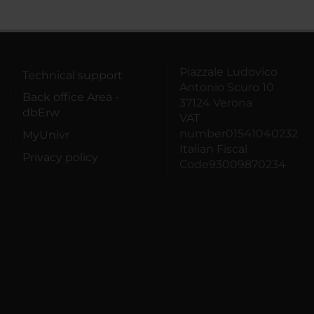
Piazzale Ludovico
Technical support
Antonio Scuro 10
Back office Area -
37124 Verona
dbErw
VAT
number01541040232
MyUnivr
Italian Fiscal
Privacy policy
Code93009870234