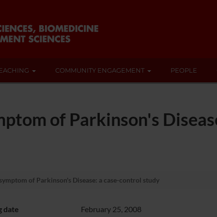
EACHING
COMMUNITY ENGAGEMENT
PEOPLE
ptom of Parkinson's Disease
symptom of Parkinson's Disease: a case-control study
g date
February 25, 2008