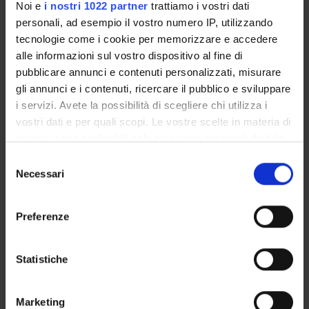
Noi e
i nostri 1022 partner
trattiamo i vostri dati
Laboratory technician
personali, ad esempio il vostro numero IP, utilizzando
Gianluigi Zanusso
tecnologie come i cookie per memorizzare e accedere
Associate Professor
alle informazioni sul vostro dispositivo al fine di
pubblicare annunci e contenuti personalizzati, misurare
gli annunci e i contenuti, ricercare il pubblico e sviluppare
i servizi. Avete la possibilità di scegliere chi utilizza i
COLLABORATORI ESTERNI
vostri dati e per quali scopi. Le vostre scelte in materia di
Sergio Ferrari
privacy sono applicabili solo su questa proprietà digitale
Azienda Ospedaliera Verona Dirigente medico
in cui avete effettuato le vostre scelte. È possibile
Selezione
modificare o revocare il proprio consenso in qualsiasi
Necessari
del
momento dalla Dichiarazione sui cookie o facendo clic
consenso
sull'icona di attivazione della privacy.
SECTIONS
Preferenze
Neurology Section
Con il tuo consenso, vorremmo anche:
raccogliere informazioni sulla tua posizione
Statistiche
geografica, con un'approssimazione di qualche
metro,
Marketing
Identificare il tuo dispositivo, scansionandolo