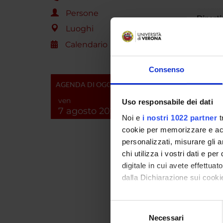
Persone
Dipart
Luoghi
Sede
Calendario
Numero
Consenso
AGENDA DI OGGI
Obietti
ven
Uso responsabile dei dati
7 agosto 2026
Enti o 
Noi e
i nostri 1022 partner
t
cookie per memorizzare e acce
Destina
personalizzati, misurare gli an
chi utilizza i vostri dati e pe
Link a s
digitale in cui avete effettua
dalla Dichiarazione sui cookie
Aree sc
Con il tuo consenso, vorrem
Selezione
raccogliere informazi
Necessari
del