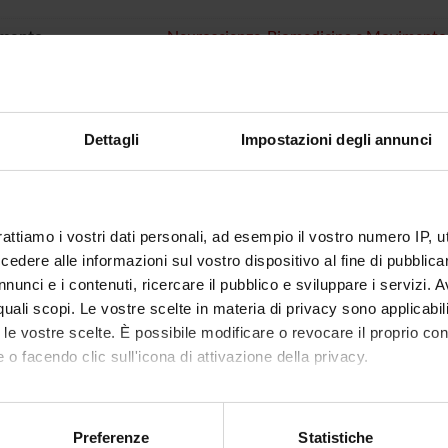
imento
Neuroscienze, Biomedicina e Movimento
Aula T.5
 di giornate
23
Dettagli
Impostazioni degli annunci
vi
Durante questo evento, saranno presentati
un’esibizione virtuale.
Aziende Partner
Comune di Verona; EUROPEAN COMM
rattiamo i vostri dati personali, ad esempio il vostro numero IP, 
dere alle informazioni sul vostro dispositivo al fine di pubblica
tari
Adulti; Adolescenti; Studenti
nunci e i contenuti, ricercare il pubblico e sviluppare i servizi. A
r quali scopi. Le vostre scelte in materia di privacy sono applicabi
iti web
https://cop-demos.jrc.ec.europa.eu/citi
to le vostre scelte. È possibile modificare o revocare il proprio 
healthy-eco-system
 o facendo clic sull'icona di attivazione della privacy.
ientifiche coinvolte
AREA MIN. 04 - Scienze della terra; ARE
mo anche:
Scienze politiche e sociali
oni sulla tua posizione geografica, con un'approssimazione di qu
Preferenze
Statistiche