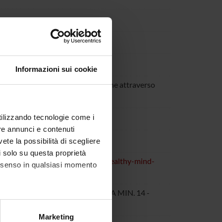
Informazioni sui cookie
 i risultati di questa ricerca anche attraverso
ISSION
utilizzando tecnologie come i
re annunci e contenuti
vete la possibilità di scegliere
li solo su questa proprietà
zen-engagement-projects/helios-healthy-mind-
consenso in qualsiasi momento
A MIN. 06 - Scienze mediche; AREA MIN. 14 -
alche metro,
Marketing