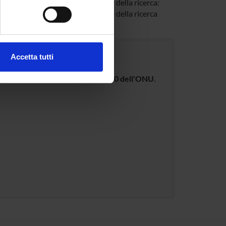
ione, consultazione e condivisione della ricerca:
e specifiche (impronte
ione, consultazione e condivisione della ricerca
ezione dettagli
. Puoi
Accetta tutti
l media e per analizzare il
luppo Sostenibile dell'Agenda 2030 dell'ONU
.
ostri partner che si occupano
azioni che hai fornito loro o