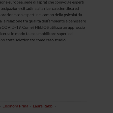
one europea, sede di Ispra) che coinvolge esperti
tecipazione cittadina alla ricerca scientifica ed
aborazione con esperti nel campo della psichiatria
 la relazione tra qualità dell’ambiente e benessere
mia COVID-19. Come? HELIOS utilizza un approccio
ricerca in modo tale da mobilitare saperi ed
sono state selezionate come caso studio.
-
Eleonora Prina
-
Laura Rabbi
-