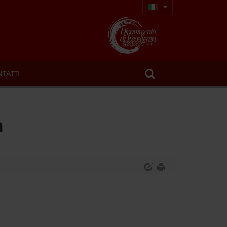
TATTI
m