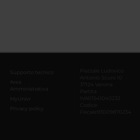
Piazzale Ludovico
Supporto tecnico
Antonio Scuro 10
Area
37124 Verona
Amministrativa
Partita
IVA01541040232
MyUnivr
Codice
Privacy policy
Fiscale93009870234