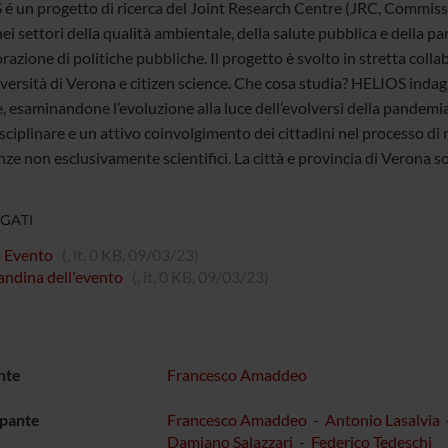
é un progetto di ricerca del Joint Research Centre (JRC, Commissi
ei settori della qualità ambientale, della salute pubblica e della par
orazione di politiche pubbliche. Il progetto è svolto in stretta coll
versità di Verona e citizen science. Che cosa studia? HELIOS indaga
, esaminandone l’evoluzione alla luce dell’evolversi della pande
sciplinare e un attivo coinvolgimento dei cittadini nel processo di 
nze non esclusivamente scientifici. La città e provincia di Verona 
GATI
o Evento
(, it, 0 KB, 09/03/23)
andina dell'evento
(, it, 0 KB, 09/03/23)
nte
Francesco Amaddeo
ipante
Francesco Amaddeo
-
Antonio Lasalvia
Damiano Salazzari
-
Federico Tedeschi