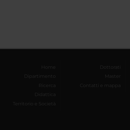
Home
Dottorati
Dipartimento
Master
Ricerca
Contatti e mappa
Didattica
Territorio e Società