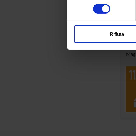
Categor
Identificare il tuo di
consenso
digitali).
Approfondisci come vengono el
modificare o ritirare il tuo 
Rifiuta
Sus
Utilizziamo i cookie per perso
Ques
nostro traffico. Condividiamo 
Magg
di analisi dei dati web, pubbl
che hanno raccolto dal tuo uti