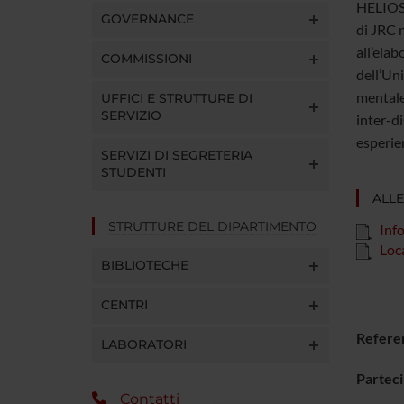
HELIOS 
GOVERNANCE
di JRC n
all’elab
COMMISSIONI
dell’Uni
mentale
UFFICI E STRUTTURE DI
SERVIZIO
inter-di
esperie
SERVIZI DI SEGRETERIA
STUDENTI
ALLE
STRUTTURE DEL DIPARTIMENTO
Inf
Loc
BIBLIOTECHE
CENTRI
Refere
LABORATORI
Partec
Contatti