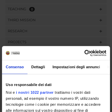
TEACHING
0
THIRD MISSION
RESEARCH
PROJECTS
PUBLICATIONS
ASSIGNMENTS
Consenso
Dettagli
Impostazioni degli annunci
In
Uso responsabile dei dati
ORGANISATION
Noi e
i nostri 1022 partner
trattiamo i vostri dati
personali, ad esempio il vostro numero IP, utilizzando
GOVERNANCE
tecnologie come i cookie per memorizzare e accedere
alle informazioni sul vostro dispositivo al fine di