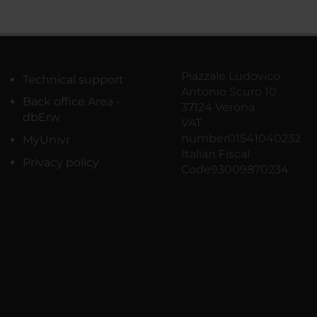
Piazzale Ludovico
Technical support
Antonio Scuro 10
Back office Area -
37124 Verona
dbErw
VAT
number01541040232
MyUnivr
Italian Fiscal
Privacy policy
Code93009870234