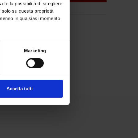
vete la possibilità di scegliere
li solo su questa proprietà
consenso in qualsiasi momento
alche metro,
Marketing
e specifiche (impronte
ezione dettagli
. Puoi
Accetta tutti
l media e per analizzare il
ostri partner che si occupano
azioni che hai fornito loro o