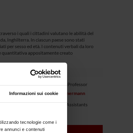
averso i quali i cittadini valutano le abilità del
da, Inghilterra. In ciascun paese sono stati
ti per sesso ed età. I contenuti verbali da loro
a e quantitativa appositamente creato
Rimondini
Associate Professor
Christa Zimmermann
Informazioni sui cookie
Research Assistants
utilizzando tecnologie come i
re annunci e contenuti