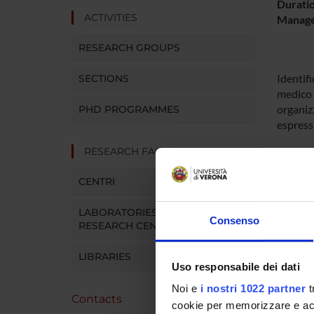
Durati
ACTIVITIES
Manager
RESEARCH GROUPS
Identifi
SECTIONS
medico d
organizz
PHD PROGRAMMES
espress
RESEARCH FACILITIES
PROJ
CENTRI
Giusep
LABORATORIES AND
Consenso
RESEARCH CENTRES
LIBRARIES
Uso responsabile dei dati
Noi e
i nostri 1022 partner
t
Contacts
cookie per memorizzare e acce
SECTI