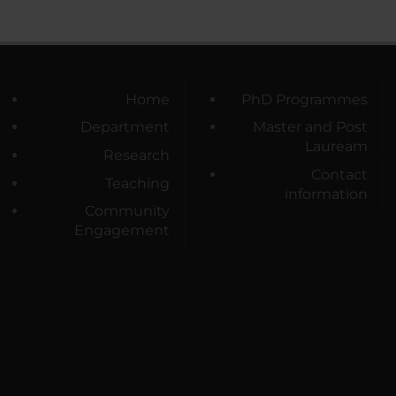
Home
PhD Programmes
Department
Master and Post
Lauream
Research
Contact
Teaching
information
Community
Engagement