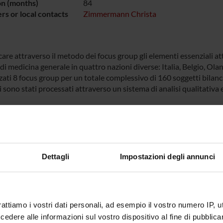
on (months)
84
s or local contacts
Zimmermann Christa
care attraverso il metodo dei focus group gli elementi essenziali attr
i medicina generale in quattro nazioni diverse: Italia, Belgio, Olan
ati 8 focus group per un totale complessivo di 160 soggetti bilancia
i sono stati processati attraverso un sistema di analisi qualitativ
ECT PARTICIPANTS
pe Deledda
Michela 
Maria Angela Mazzi
Dettagli
Impostazioni degli annunci
Technical-administrative
staff
rattiamo i vostri dati personali, ad esempio il vostro numero IP, 
dere alle informazioni sul vostro dispositivo al fine di pubblica
ONS