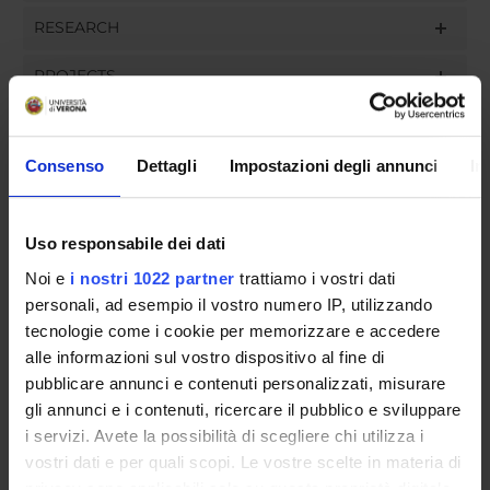
RESEARCH
PROJECTS
ASSIGNMENTS
Consenso
Dettagli
Impostazioni degli annunci
In
ORGANISATION
Uso responsabile dei dati
Noi e
i nostri 1022 partner
trattiamo i vostri dati
GOVERNANCE
personali, ad esempio il vostro numero IP, utilizzando
tecnologie come i cookie per memorizzare e accedere
COMMITTEES
alle informazioni sul vostro dispositivo al fine di
pubblicare annunci e contenuti personalizzati, misurare
DEPARTMENT ADMINISTRATION OFFICES
gli annunci e i contenuti, ricercare il pubblico e sviluppare
STUDENT ADMINISTRATION OFFICES
i servizi. Avete la possibilità di scegliere chi utilizza i
vostri dati e per quali scopi. Le vostre scelte in materia di
privacy sono applicabili solo su questa proprietà digitale
DEPARTMENT FACILITIES