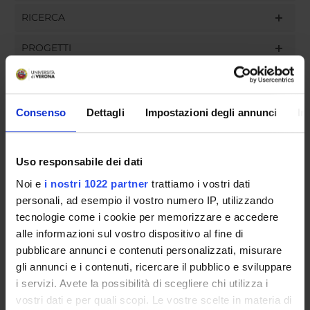
RICERCA
PROGETTI
INCARICHI
Consenso
Dettagli
Impostazioni degli annunci
In
ORGANIZZAZIONE
Uso responsabile dei dati
GOVERNANCE
Noi e
i nostri 1022 partner
trattiamo i vostri dati
personali, ad esempio il vostro numero IP, utilizzando
COMMISSIONI
tecnologie come i cookie per memorizzare e accedere
alle informazioni sul vostro dispositivo al fine di
UFFICI E STRUTTURE DI SERVIZIO
pubblicare annunci e contenuti personalizzati, misurare
gli annunci e i contenuti, ricercare il pubblico e sviluppare
SERVIZI DI SEGRETERIA STUDENTI
i servizi. Avete la possibilità di scegliere chi utilizza i
vostri dati e per quali scopi. Le vostre scelte in materia di
STRUTTURE DEL DIPARTIMENTO