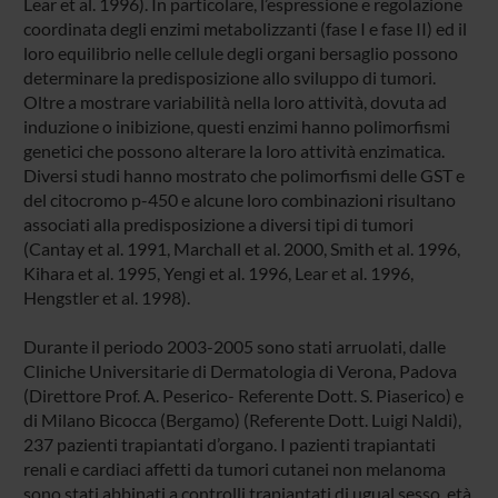
Lear et al. 1996). In particolare, l’espressione e regolazione
coordinata degli enzimi metabolizzanti (fase I e fase II) ed il
loro equilibrio nelle cellule degli organi bersaglio possono
determinare la predisposizione allo sviluppo di tumori.
Oltre a mostrare variabilità nella loro attività, dovuta ad
induzione o inibizione, questi enzimi hanno polimorfismi
genetici che possono alterare la loro attività enzimatica.
Diversi studi hanno mostrato che polimorfismi delle GST e
del citocromo p-450 e alcune loro combinazioni risultano
associati alla predisposizione a diversi tipi di tumori
(Cantay et al. 1991, Marchall et al. 2000, Smith et al. 1996,
Kihara et al. 1995, Yengi et al. 1996, Lear et al. 1996,
Hengstler et al. 1998).
Durante il periodo 2003-2005 sono stati arruolati, dalle
Cliniche Universitarie di Dermatologia di Verona, Padova
(Direttore Prof. A. Peserico- Referente Dott. S. Piaserico) e
di Milano Bicocca (Bergamo) (Referente Dott. Luigi Naldi),
237 pazienti trapiantati d’organo. I pazienti trapiantati
renali e cardiaci affetti da tumori cutanei non melanoma
sono stati abbinati a controlli trapiantati di ugual sesso, età,