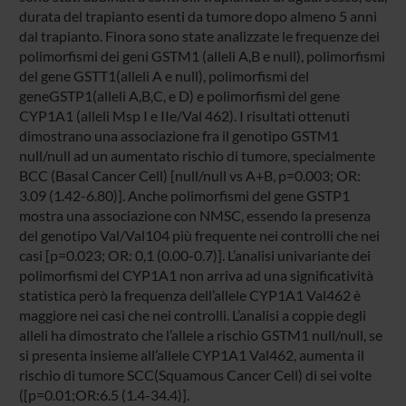
durata del trapianto esenti da tumore dopo almeno 5 anni
dal trapianto. Finora sono state analizzate le frequenze dei
polimorfismi dei geni GSTM1 (alleli A,B e null), polimorfismi
del gene GSTT1(alleli A e null), polimorfismi del
geneGSTP1(alleli A,B,C, e D) e polimorfismi del gene
CYP1A1 (alleli Msp I e IIe/Val 462). I risultati ottenuti
dimostrano una associazione fra il genotipo GSTM1
null/null ad un aumentato rischio di tumore, specialmente
BCC (Basal Cancer Cell) [null/null vs A+B, p=0.003; OR:
3.09 (1.42-6.80)]. Anche polimorfismi del gene GSTP1
mostra una associazione con NMSC, essendo la presenza
del genotipo Val/Val104 più frequente nei controlli che nei
casi [p=0.023; OR: 0,1 (0.00-0.7)]. L’analisi univariante dei
polimorfismi del CYP1A1 non arriva ad una significatività
statistica però la frequenza dell’allele CYP1A1 Val462 è
maggiore nei casi che nei controlli. L’analisi a coppie degli
alleli ha dimostrato che l’allele a rischio GSTM1 null/null, se
si presenta insieme all’allele CYP1A1 Val462, aumenta il
rischio di tumore SCC(Squamous Cancer Cell) di sei volte
([p=0.01;OR:6.5 (1.4-34.4)].