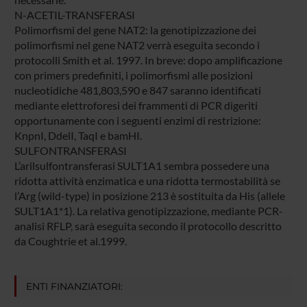
N-ACETIL-TRANSFERASI
Polimorfismi del gene NAT2: la genotipizzazione dei
polimorfismi nel gene NAT2 verrà eseguita secondo i
protocolli Smith et al. 1997. In breve: dopo amplificazione
con primers predefiniti, i polimorfismi alle posizioni
nucleotidiche 481,803,590 e 847 saranno identificati
mediante elettroforesi dei frammenti di PCR digeriti
opportunamente con i seguenti enzimi di restrizione:
KnpnI, DdelI, TaqI e bamHI.
SULFONTRANSFERASI
L’arilsulfontransferasi SULT1A1 sembra possedere una
ridotta attività enzimatica e una ridotta termostabilità se
l’Arg (wild-type) in posizione 213 è sostituita da His (allele
SULT1A1*1). La relativa genotipizzazione, mediante PCR-
analisi RFLP, sarà eseguita secondo il protocollo descritto
da Coughtrie et al.1999.
ENTI FINANZIATORI: