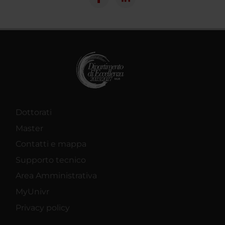
Dottorati
Master
Contatti e mappa
Supporto tecnico
Area Amministrativa
MyUnivr
Privacy policy