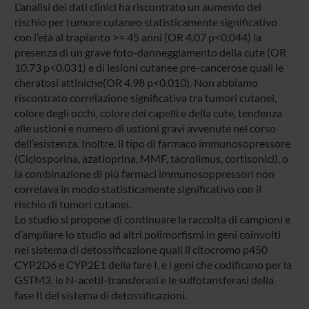
L’analisi dei dati clinici ha riscontrato un aumento del
rischio per tumore cutaneo statisticamente significativo
con l’età al trapianto >= 45 anni (OR 4.07 p<0,044) la
presenza di un grave foto-danneggiamento della cute (OR
10,73 p<0.031) e di lesioni cutanee pre-cancerose quali le
cheratosi attiniche(OR 4.98 p<0.010). Non abbiamo
riscontrato correlazione significativa tra tumori cutanei,
colore degli occhi, colore dei capelli e della cute, tendenza
alle ustioni e numero di ustioni gravi avvenute nel corso
dell’esistenza. Inoltre, il tipo di farmaco immunosopressore
(Ciclosporina, azatioprina, MMF, tacrolimus, cortisonici), o
la combinazione di più farmaci immunosoppressori non
correlava in modo statisticamente significativo con il
rischio di tumori cutanei.
Lo studio si propone di continuare la raccolta di campioni e
d’ampliare lo studio ad altri polimorfismi in geni coinvolti
nel sistema di detossificazione quali il citocromo p450
CYP2D6 e CYP2E1 della fare I, e i geni che codificano per la
GSTM3, le N-acetil-transferasi e le sulfotansferasi della
fase II del sistema di detossificazioni.