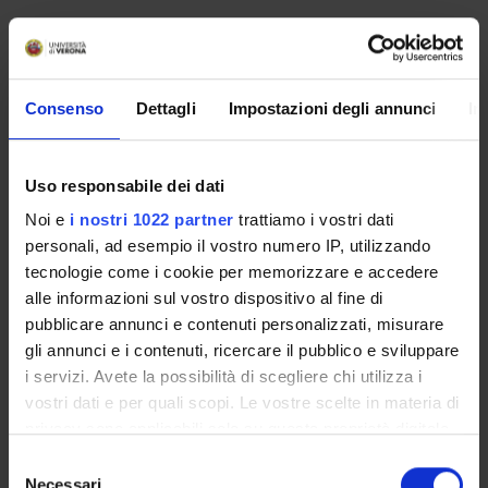
PARTECIPANTI AL PROGETTO
Francesca Belpinati
Consenso
Dettagli
Impostazioni degli annunci
In
Tecnico-Amministrativo
Cristina Bombieri
Professore associato
Uso responsabile dei dati
Giovanni Malerba
Noi e
i nostri 1022 partner
trattiamo i vostri dati
Professore ordinario
personali, ad esempio il vostro numero IP, utilizzando
tecnologie come i cookie per memorizzare e accedere
Cristina Patuzzo
alle informazioni sul vostro dispositivo al fine di
Tecnico-Amministrativo
pubblicare annunci e contenuti personalizzati, misurare
Pierfranco Pignatti
gli annunci e i contenuti, ricercare il pubblico e sviluppare
i servizi. Avete la possibilità di scegliere chi utilizza i
vostri dati e per quali scopi. Le vostre scelte in materia di
privacy sono applicabili solo su questa proprietà digitale
COLLABORATORI ESTERNI
in cui avete effettuato le vostre scelte. È possibile
Selezione
modificare o revocare il proprio consenso in qualsiasi
Giuseppe Novelli
Necessari