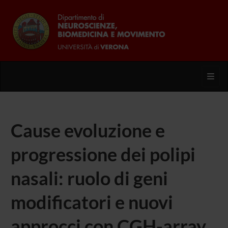
Toggl
Cause evoluzione e
progressione dei polipi
nasali: ruolo di geni
modificatori e nuovi
approcci con CGH-array