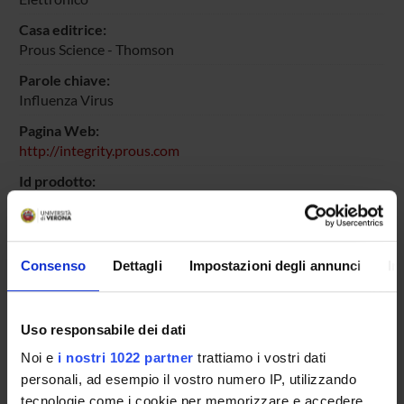
Casa editrice:
Prous Science - Thomson
Parole chiave:
Influenza Virus
Pagina Web:
http://integrity.prous.com
Id prodotto:
61222
Handle IRIS:
11562/359184
Consenso
Dettagli
Impostazioni degli annunci
In
depositato il:
27 luglio 2011
Uso responsabile dei dati
ultima modifica:
26 ottobre 2022
Noi e
i nostri 1022 partner
trattiamo i vostri dati
personali, ad esempio il vostro numero IP, utilizzando
Citazione bibliografica:
tecnologie come i cookie per memorizzare e accedere
Zipeto, Donato
,
Influenza - Prous Science Integrity
,
Prous