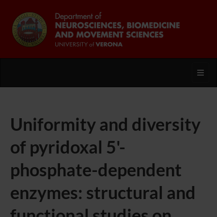
Toggl
Uniformity and diversity
of pyridoxal 5'-
phosphate-dependent
enzymes: structural and
functional studies on