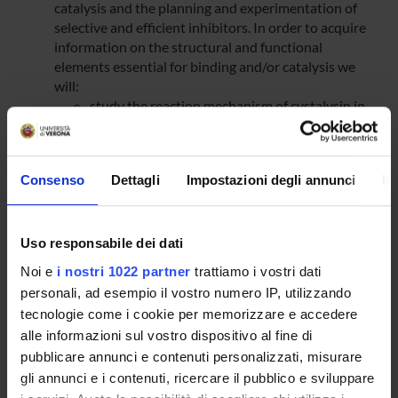
catalysis and the planning and experimentation of
selective and efficient inhibitors. In order to acquire
information on the structural and functional
elements essential for binding and/or catalysis we
will:
study the reaction mechanism of cystalysin in
the presence of other sulfur substrates besides
cysteine, to determine substrate and reaction
specificity;
Consenso
Dettagli
Impostazioni degli annunci
In
identify catalytic intermediates by means of
conventional and rapid kinetic studies;
determine the kinetic parameters of the
reaction with cysteine as a function of pH. This
Uso responsabile dei dati
could us allow to achieve information on the pK
Noi e
i nostri 1022 partner
trattiamo i vostri dati
values of residues possibly involved in
personali, ad esempio il vostro numero IP, utilizzando
substrate binding and/or catalysis.
tecnologie come i cookie per memorizzare e accedere
Furthermore, given the importance of this
alle informazioni sul vostro dispositivo al fine di
enzyme in periodontal diseases, once
pubblicare annunci e contenuti personalizzati, misurare
established the structural elements, we will
gli annunci e i contenuti, ricercare il pubblico e sviluppare
rationally plan and test potentially specific