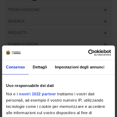
TERZA MISSIONE
RICERCA
PROGETTI
PUBBLICAZIONI
INCARICHI
Consenso
Dettagli
Impostazioni degli annunci
In
ORGANIZZAZIONE
Uso responsabile dei dati
Noi e
i nostri 1022 partner
trattiamo i vostri dati
GOVERNANCE
personali, ad esempio il vostro numero IP, utilizzando
tecnologie come i cookie per memorizzare e accedere
COMMISSIONI
alle informazioni sul vostro dispositivo al fine di