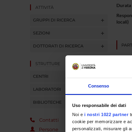
Durata 
ATTIVITÀ
Respons
GRUPPI DI RICERCA
locali)
SEZIONI
PART
DOTTORATI DI RICERCA
Mirella
STRUTTURE
CENTRI
AREE 
Consenso
LABORATORI
Psychi
BIBLIOTECHE
Uso responsabile dei dati
Noi e
i nostri 1022 partner
t
SEZIO
Contatti
cookie per memorizzare e acce
Psichi
personalizzati, misurare gli an
Persone