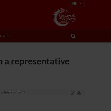
TATTI
in a representative
sychosis patients