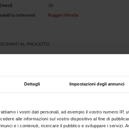
(mesi)
36
abili (o referenti
Ruggeri Mirella
ECIPANTI AL PROGETTO
 Ruggeri
DI RICERCA COINVOLTE DAL PROGETTO
Dettagli
Impostazioni degli annunci
atry
rattiamo i vostri dati personali, ad esempio il vostro numero IP, 
NI
dere alle informazioni sul vostro dispositivo al fine di pubblica
atria
nunci e i contenuti, ricercare il pubblico e sviluppare i servizi. A