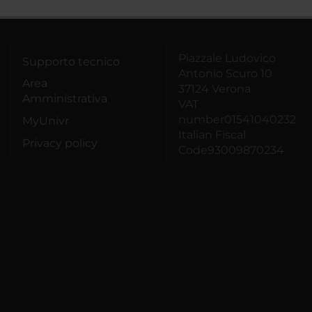
Piazzale Ludovico
Supporto tecnico
Antonio Scuro 10
Area
37124 Verona
Amministrativa
VAT
number01541040232
MyUnivr
Italian Fiscal
Privacy policy
Code93009870234