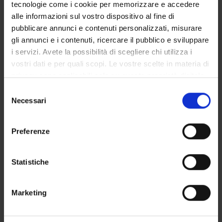
Tecnico-Amministrativo
tecnologie come i cookie per memorizzare e accedere
alle informazioni sul vostro dispositivo al fine di
Michela Rimondini
pubblicare annunci e contenuti personalizzati, misurare
Professore associato
gli annunci e i contenuti, ricercare il pubblico e sviluppare
Christa Zimmermann
i servizi. Avete la possibilità di scegliere chi utilizza i
Incaricato alla ricerca
vostri dati e per quali scopi. Le vostre scelte in materia di
privacy sono applicabili solo su questa proprietà digitale
in cui avete effettuato le vostre scelte. È possibile
Selezione
modificare o revocare il proprio consenso in qualsiasi
Necessari
SEZIONI
del
momento dalla Dichiarazione sui cookie o facendo clic
consenso
Psichiatria
sull'icona di attivazione della privacy.
Preferenze
Con il tuo consenso, vorremmo anche:
raccogliere informazioni sulla tua posizione
Statistiche
geografica, con un'approssimazione di qualche
ATTIVITÀ
metro,
Marketing
Identificare il tuo dispositivo, scansionandolo
GRUPPI DI RICERCA
attivamente alla ricerca di caratteristiche specifiche
(impronte digitali).
SEZIONI