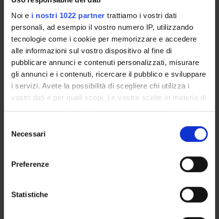
Noi e
i nostri 1022 partner
trattiamo i vostri dati
PARTECIPANTI AL PROGETTO
personali, ad esempio il vostro numero IP, utilizzando
tecnologie come i cookie per memorizzare e accedere
Francesca Mancini
alle informazioni sul vostro dispositivo al fine di
Carlo Alberto Marzi
pubblicare annunci e contenuti personalizzati, misurare
Professore emerito
gli annunci e i contenuti, ricercare il pubblico e sviluppare
i servizi. Avete la possibilità di scegliere chi utilizza i
Elena Natale
vostri dati e per quali scopi. Le vostre scelte in materia di
privacy sono applicabili solo su questa proprietà digitale
Silvia Savazzi
Professore ordinario
in cui avete effettuato le vostre scelte. È possibile
Selezione
modificare o revocare il proprio consenso in qualsiasi
Necessari
del
momento dalla Dichiarazione sui cookie o facendo clic
consenso
sull'icona di attivazione della privacy.
SEZIONI
Preferenze
Fisiologia e Psicologia
Con il tuo consenso, vorremmo anche:
raccogliere informazioni sulla tua posizione
Statistiche
geografica, con un'approssimazione di qualche
metro,