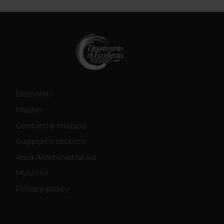
Dottorati
Master
Contatti e mappa
Supporto tecnico
Area Amministrativa
MyUnivr
Privacy policy