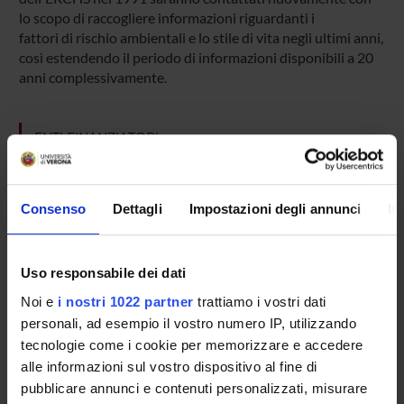
lo scopo di raccogliere informazioni riguardanti i
fattori di rischio ambientali e lo stile di vita negli ultimi anni,
così estendendo il periodo di informazioni disponibili a 20
anni complessivamente.
ENTI FINANZIATORI:
PRIN VALUTATO POSITIVAMENTE
Finanziamento:
richiesto
Consenso
Dettagli
Impostazioni degli annunci
In
Programma:
PRIN
Uso responsabile dei dati
PARTECIPANTI AL PROGETTO
Noi e
i nostri 1022 partner
trattiamo i vostri dati
personali, ad esempio il vostro numero IP, utilizzando
Simone Accordini
tecnologie come i cookie per memorizzare e accedere
Professore associato
alle informazioni sul vostro dispositivo al fine di
Lucia Cazzoletti
pubblicare annunci e contenuti personalizzati, misurare
Professore associato