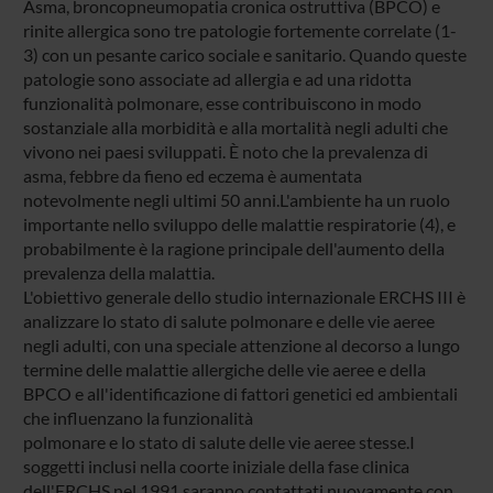
Asma, broncopneumopatia cronica ostruttiva (BPCO) e
rinite allergica sono tre patologie fortemente correlate (1-
3) con un pesante carico sociale e sanitario. Quando queste
patologie sono associate ad allergia e ad una ridotta
funzionalità polmonare, esse contribuiscono in modo
sostanziale alla morbidità e alla mortalità negli adulti che
vivono nei paesi sviluppati. È noto che la prevalenza di
asma, febbre da fieno ed eczema è aumentata
notevolmente negli ultimi 50 anni.L'ambiente ha un ruolo
importante nello sviluppo delle malattie respiratorie (4), e
probabilmente è la ragione principale dell'aumento della
prevalenza della malattia.
L'obiettivo generale dello studio internazionale ERCHS III è
analizzare lo stato di salute polmonare e delle vie aeree
negli adulti, con una speciale attenzione al decorso a lungo
termine delle malattie allergiche delle vie aeree e della
BPCO e all'identificazione di fattori genetici ed ambientali
che influenzano la funzionalità
polmonare e lo stato di salute delle vie aeree stesse.I
soggetti inclusi nella coorte iniziale della fase clinica
dell'ERCHS nel 1991 saranno contattati nuovamente con