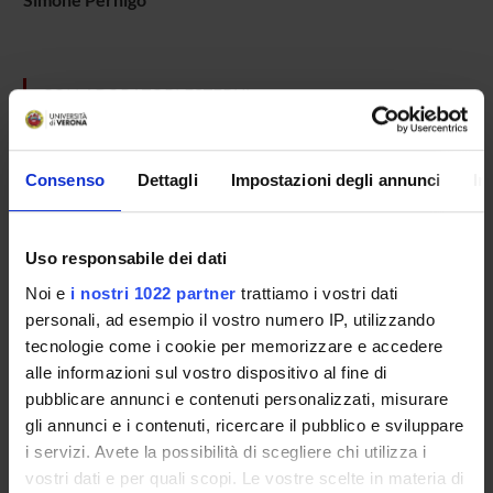
COLLABORATORI ESTERNI
Claudio Maioli
Università di Brescia
Consenso
Dettagli
Impostazioni degli annunci
In
Tullio Manzoni
Politecnico delle Marche
Uso responsabile dei dati
Salvatore Maria Aglioti
Noi e
i nostri 1022 partner
trattiamo i vostri dati
Universita' di Roma "La Sapienza" Dip. Psicologia
Professore associato
personali, ad esempio il vostro numero IP, utilizzando
tecnologie come i cookie per memorizzare e accedere
alle informazioni sul vostro dispositivo al fine di
pubblicare annunci e contenuti personalizzati, misurare
SECTIONS
gli annunci e i contenuti, ricercare il pubblico e sviluppare
Physiology and Psychology Section
i servizi. Avete la possibilità di scegliere chi utilizza i
vostri dati e per quali scopi. Le vostre scelte in materia di