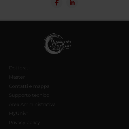
Dottorati
Master
Contatti e mappa
Supporto tecnico
Area Amministrativa
MyUnivr
Privacy policy