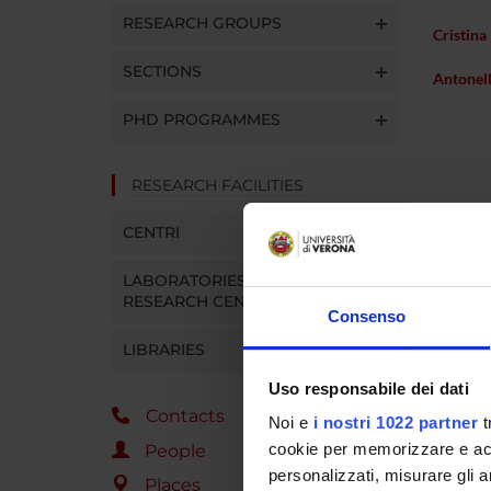
RESEARCH GROUPS
Cristina
SECTIONS
Antonell
PHD PROGRAMMES
RESEARCH FACILITIES
CENTRI
LABORATORIES AND
RESEARCH CENTRES
Consenso
LIBRARIES
Uso responsabile dei dati
Contacts
Noi e
i nostri 1022 partner
t
cookie per memorizzare e acce
People
personalizzati, misurare gli an
Places