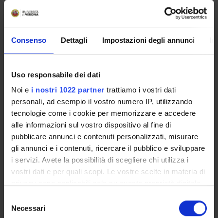
AREE DI RICERCA COINVOLTE DAL PROGETTO
Consenso
Dettagli
Impostazioni degli annunci
In
Psychiatry
Uso responsabile dei dati
SEZIONI
Noi e
i nostri 1022 partner
trattiamo i vostri dati
personali, ad esempio il vostro numero IP, utilizzando
Psichiatria
tecnologie come i cookie per memorizzare e accedere
alle informazioni sul vostro dispositivo al fine di
pubblicare annunci e contenuti personalizzati, misurare
gli annunci e i contenuti, ricercare il pubblico e sviluppare
i servizi. Avete la possibilità di scegliere chi utilizza i
ATTIVITÀ
vostri dati e per quali scopi. Le vostre scelte in materia di
GRUPPI DI RICERCA
privacy sono applicabili solo su questa proprietà digitale
in cui avete effettuato le vostre scelte. È possibile
Selezione
SEZIONI
modificare o revocare il proprio consenso in qualsiasi
Necessari
del