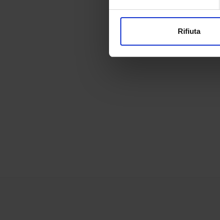
Approfondisci come vengono el
modificare o ritirare il tuo 
Rifiuta
Utilizziamo i cookie per perso
nostro traffico. Condividiamo 
di analisi dei dati web, pubbl
che hanno raccolto dal tuo uti