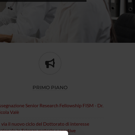
PRIMO PIANO
ssegnazione Senior Research Fellowship FISM - Dr.
cola Valè
 via il nuovo ciclo del Dottorato di interesse
zionale in Scienze motorie e sportive