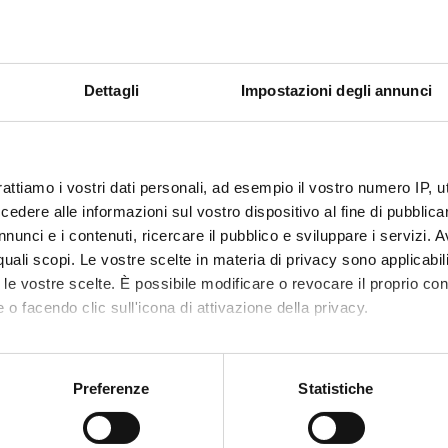
Es
RICERCA
COLLABORAZIONE
20
COMPETENZE
UNIVERSITÀ &
IMPRESA
pr
Dettagli
Impostazioni degli annunci
B
A
MODULISTICA
SOSTIENI LA
DIPARTIMENTO
RICERCA CON UNA
ex
DONAZIONE
rattiamo i vostri dati personali, ad esempio il vostro numero IP, 
pl
SPONTANEA
p
dere alle informazioni sul vostro dispositivo al fine di pubblica
nunci e i contenuti, ricercare il pubblico e sviluppare i servizi. A
F
r quali scopi. Le vostre scelte in materia di privacy sono applicabi
UNIVRSPORT
S.T.E.P.S.
R
to le vostre scelte. È possibile modificare o revocare il proprio 
 o facendo clic sull'icona di attivazione della privacy.
M
il
mo anche:
Ac
PIANO OPERATIVO
oni sulla tua posizione geografica, con un'approssimazione di qu
Preferenze
Statistiche
"
DIPARTIMENTALE
spositivo, scansionandolo attivamente alla ricerca di caratteristich
DNBM
pr
pr