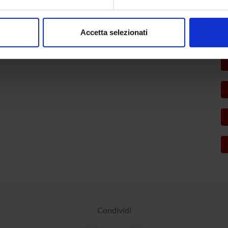
aborati i tuoi dati personali e imposta le tue preferenze nella
s
consenso in qualsiasi momento dalla Dichiarazione sui cookie.
Accetta selezionati
nalizzare contenuti ed annunci, per fornire funzionalità dei socia
inoltre informazioni sul modo in cui utilizzi il nostro sito con i n
icità e social media, i quali potrebbero combinarle con altre inform
lizzo dei loro servizi.
Condividi