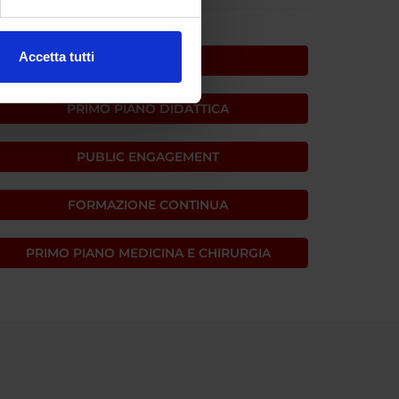
ezione dettagli
. Puoi
Accetta tutti
PRIMO PIANO
l media e per analizzare il
ostri partner che si occupano
PRIMO PIANO DIDATTICA
azioni che hai fornito loro o
PUBLIC ENGAGEMENT
FORMAZIONE CONTINUA
PRIMO PIANO MEDICINA E CHIRURGIA