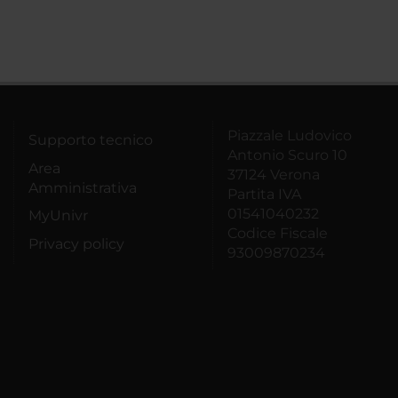
Piazzale Ludovico
Supporto tecnico
Antonio Scuro 10
Area
37124 Verona
Amministrativa
Partita IVA
01541040232
MyUnivr
Codice Fiscale
Privacy policy
93009870234