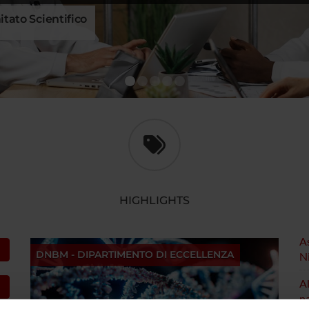
itato Scientifico
1
2
3
4
5
HIGHLIGHTS
A
DNBM - DIPARTIMENTO DI ECCELLENZA
Ni
Al
na