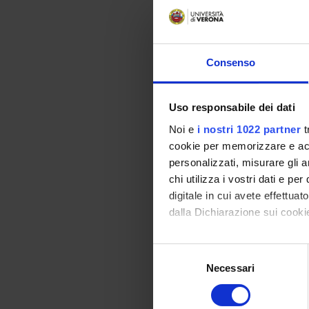
Consenso
Uso responsabile dei dati
Noi e
i nostri 1022 partner
t
cookie per memorizzare e acce
personalizzati, misurare gli an
chi utilizza i vostri dati e pe
digitale in cui avete effettua
dalla Dichiarazione sui cookie
Con il tuo consenso, vorrem
Selezione
raccogliere informazi
Necessari
del
Identificare il tuo di
consenso
digitali).