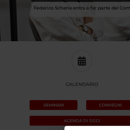
Federico Schena entra a far parte del Com
CALENDARIO
SEMINARI
CONVEGNI
AGENDA DI OGGI