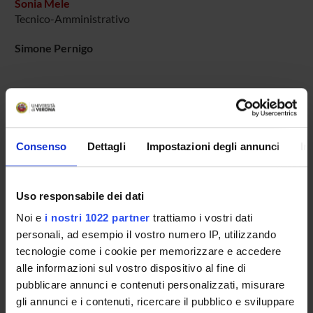
Sonia Mele
Tecnico-Amministrativo
Simone Pernigo
COLLABORATORI ESTERNI
Claudio Maioli
Consenso
Dettagli
Impostazioni degli annunci
In
Università di Brescia
Tullio Manzoni
Politecnico delle Marche
Uso responsabile dei dati
Noi e
i nostri 1022 partner
trattiamo i vostri dati
Salvatore Maria Aglioti
personali, ad esempio il vostro numero IP, utilizzando
Universita' di Roma "La Sapienza" Dip. Psicologia
Professore associato
tecnologie come i cookie per memorizzare e accedere
alle informazioni sul vostro dispositivo al fine di
pubblicare annunci e contenuti personalizzati, misurare
gli annunci e i contenuti, ricercare il pubblico e sviluppare
SEZIONI