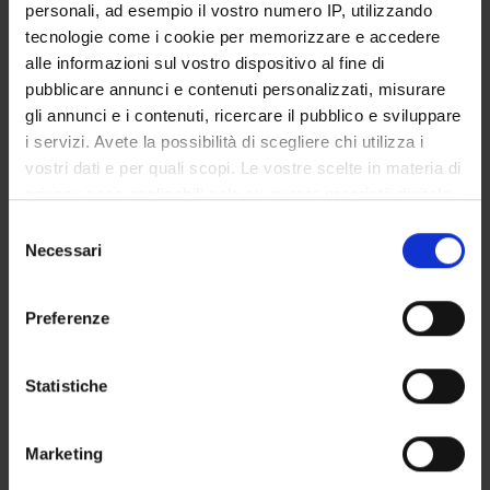
ISS Istituto Superiore di Sanità
personali, ad esempio il vostro numero IP, utilizzando
Funds:
assigned and managed by the department
tecnologie come i cookie per memorizzare e accedere
alle informazioni sul vostro dispositivo al fine di
pubblicare annunci e contenuti personalizzati, misurare
gli annunci e i contenuti, ricercare il pubblico e sviluppare
PROJECT PARTICIPANTS
i servizi. Avete la possibilità di scegliere chi utilizza i
Salvatore Monaco
vostri dati e per quali scopi. Le vostre scelte in materia di
Laboratory technician
privacy sono applicabili solo su questa proprietà digitale
in cui avete effettuato le vostre scelte. È possibile
Selezione
modificare o revocare il proprio consenso in qualsiasi
Necessari
del
momento dalla Dichiarazione sui cookie o facendo clic
consenso
SECTIONS
sull'icona di attivazione della privacy.
Preferenze
Neurology Section
Con il tuo consenso, vorremmo anche:
raccogliere informazioni sulla tua posizione
Statistiche
geografica, con un'approssimazione di qualche
metro,
ACTIVITIES
Marketing
Identificare il tuo dispositivo, scansionandolo
attivamente alla ricerca di caratteristiche specifiche