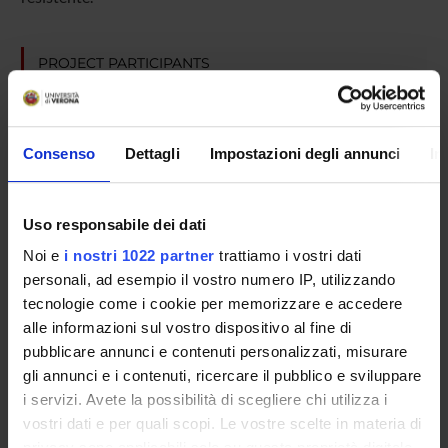
PROJECT PARTICIPANTS
Mirko Avesani
Antonio Fiaschi
Consenso
Dettagli
Impostazioni degli annunci
In
Emanuela Formaggio
Paolo Manganotti
Uso responsabile dei dati
Silvia Francesca Storti
Noi e
i nostri 1022 partner
trattiamo i vostri dati
Associate Professor
personali, ad esempio il vostro numero IP, utilizzando
tecnologie come i cookie per memorizzare e accedere
alle informazioni sul vostro dispositivo al fine di
SECTIONS
pubblicare annunci e contenuti personalizzati, misurare
gli annunci e i contenuti, ricercare il pubblico e sviluppare
Neurology Section
i servizi. Avete la possibilità di scegliere chi utilizza i
vostri dati e per quali scopi. Le vostre scelte in materia di
privacy sono applicabili solo su questa proprietà digitale