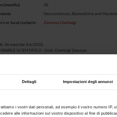
on (months)
36
ments
Neurosciences, Biomedicine and Moveme
s or local contacts
Zanusso Gianluigi
 36 mesi dal 3/6/2010.
SABILE SCIENTIFICO : Dott. Gianluigi Zanusso
nanziatore: Istituto Zooprofilattico Sperimentale del Piemonte, Lig
O COMPLESSIVO: € 13.000
NSORS:
Dettagli
Impostazioni degli annunci
o Zooprofilattico
Funds:
assigned and managed by the de
ntale del Piemonte,
e Valle d’Aosta
rattiamo i vostri dati personali, ad esempio il vostro numero IP, 
dere alle informazioni sul vostro dispositivo al fine di pubblica