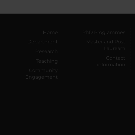
Home
PhD Programmes
Department
Master and Post
Lauream
Research
Contact
Teaching
information
Community
Engagement