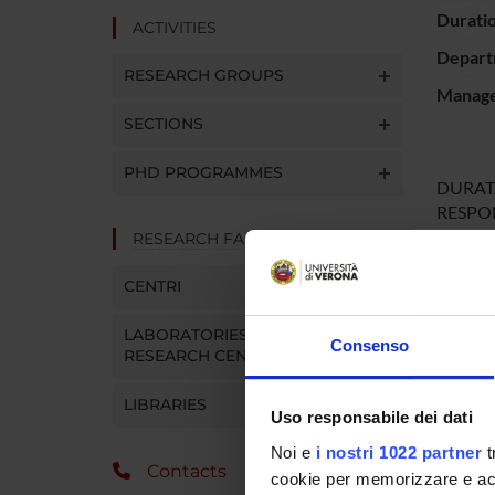
Durati
ACTIVITIES
Depart
RESEARCH GROUPS
Manager
SECTIONS
PHD PROGRAMMES
DURATA:
RESPON
Ente fi
RESEARCH FACILITIES
IMPORT
CENTRI
SPO
LABORATORIES AND
Consenso
RESEARCH CENTRES
Istitut
Sperime
LIBRARIES
Uso responsabile dei dati
Liguria 
Noi e
i nostri 1022 partner
t
Contacts
cookie per memorizzare e acce