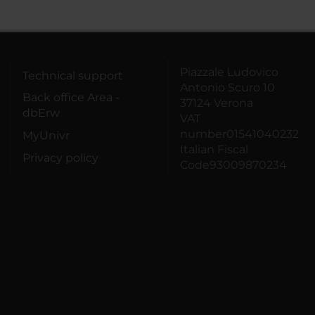
Piazzale Ludovico
Technical support
Antonio Scuro 10
Back office Area -
37124 Verona
dbErw
VAT
number01541040232
MyUnivr
Italian Fiscal
Privacy policy
Code93009870234