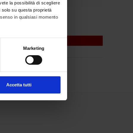
vete la possibilità di scegliere
li solo su questa proprietà
consenso in qualsiasi momento
alche metro,
Marketing
e specifiche (impronte
ezione dettagli
. Puoi
Accetta tutti
l media e per analizzare il
ostri partner che si occupano
azioni che hai fornito loro o