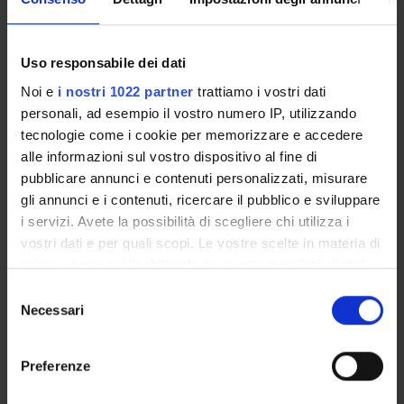
PROJECT PARTICIPANTS
Uso responsabile dei dati
Noi e
i nostri 1022 partner
trattiamo i vostri dati
Alessia Farinazzo
personali, ad esempio il vostro numero IP, utilizzando
Michele Fiorini
tecnologie come i cookie per memorizzare e accedere
alle informazioni sul vostro dispositivo al fine di
Salvatore Monaco
pubblicare annunci e contenuti personalizzati, misurare
Laboratory technician
gli annunci e i contenuti, ricercare il pubblico e sviluppare
Gianluigi Zanusso
i servizi. Avete la possibilità di scegliere chi utilizza i
Associate Professor
vostri dati e per quali scopi. Le vostre scelte in materia di
privacy sono applicabili solo su questa proprietà digitale
in cui avete effettuato le vostre scelte. È possibile
Selezione
modificare o revocare il proprio consenso in qualsiasi
Necessari
COLLABORATORI ESTERNI
del
momento dalla Dichiarazione sui cookie o facendo clic
consenso
Sergio Ferrari
sull'icona di attivazione della privacy.
Preferenze
Azienda Ospedaliera Verona Dirigente medico
Con il tuo consenso, vorremmo anche: