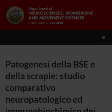
Toggl
Patogenesi della BSE e
della scrapie: studio
comparativo
neuropatologico ed
immunobiochimico dei