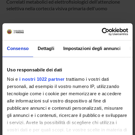
Correlati metabolici ed elettrofisiologici dell'attenzione
selettiva nella corteccia visiva primaria dell'uomo
SPONSORS:
Funds:
assigned and managed by the department
Consenso
Dettagli
Impostazioni degli annunci
In
PROJECT PARTICIPANTS
Uso responsabile dei dati
Massimo Girelli
Noi e
i nostri 1022 partner
trattiamo i vostri dati
Associate Professor
personali, ad esempio il vostro numero IP, utilizzando
tecnologie come i cookie per memorizzare e accedere
alle informazioni sul vostro dispositivo al fine di
pubblicare annunci e contenuti personalizzati, misurare
SECTIONS
gli annunci e i contenuti, ricercare il pubblico e sviluppare
Physiology and Psychology Section
i servizi. Avete la possibilità di scegliere chi utilizza i
vostri dati e per quali scopi. Le vostre scelte in materia di