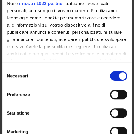
Noi e
i nostri 1022 partner
trattiamo i vostri dati
personali, ad esempio il vostro numero IP, utilizzando
STRUTTURE DEL DIPARTIMENTO
tecnologie come i cookie per memorizzare e accedere
alle informazioni sul vostro dispositivo al fine di
BIBLIOTECHE
pubblicare annunci e contenuti personalizzati, misurare
gli annunci e i contenuti, ricercare il pubblico e sviluppare
CENTRI
i servizi. Avete la possibilità di scegliere chi utilizza i
LABORATORI
vostri dati e per quali scopi. Le vostre scelte in materia di
privacy sono applicabili solo su questa proprietà digitale
in cui avete effettuato le vostre scelte. È possibile
Contatti
Selezione
modificare o revocare il proprio consenso in qualsiasi
Necessari
del
Persone
momento dalla Dichiarazione sui cookie o facendo clic
consenso
Luoghi
sull'icona di attivazione della privacy.
Preferenze
Calendario
Con il tuo consenso, vorremmo anche:
raccogliere informazioni sulla tua posizione
Statistiche
geografica, con un'approssimazione di qualche
metro,
Marketing
Identificare il tuo dispositivo, scansionandolo