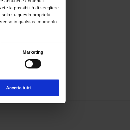
re annunci e contenuti
vete la possibilità di scegliere
li solo su questa proprietà
consenso in qualsiasi momento
alche metro,
Marketing
e specifiche (impronte
ezione dettagli
. Puoi
Accetta tutti
l media e per analizzare il
ostri partner che si occupano
azioni che hai fornito loro o