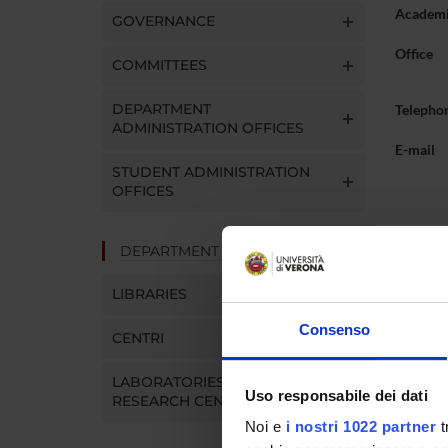
Academi
GOVERNANCE
Office
COMMITTEES
DEPARTMENT
Telepho
ADMINISTRATION OFFICES
E-mail
STUDENT ADMINISTRATION
OFFICES
DEPARTMENT FACILITIES
Abou
LIBRARIES
Curric
Consenso
CENTRI
LABORATORIES AND
Uso responsabile dei dati
RESEARCH CENTRES
Noi e
i nostri 1022 partner
t