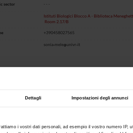
c sector
- - -
Istituti Biologici Blocco A - Biblioteca Meneghett
Room 2.17/B
ne
+390458027565
sonia
mele
univr
it
Research
Publications
Assignments
t myself
ulum
CV Mele Sonia Eng
(pdf, en, 392 KB
Dettagli
Impostazioni degli annunci
rattiamo i vostri dati personali, ad esempio il vostro numero IP, 