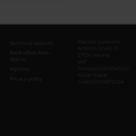
Piazzale Ludovico
Technical support
Antonio Scuro 10
Back office Area -
37124 Verona
dbErw
VAT
number01541040232
MyUnivr
Italian Fiscal
Privacy policy
Code93009870234