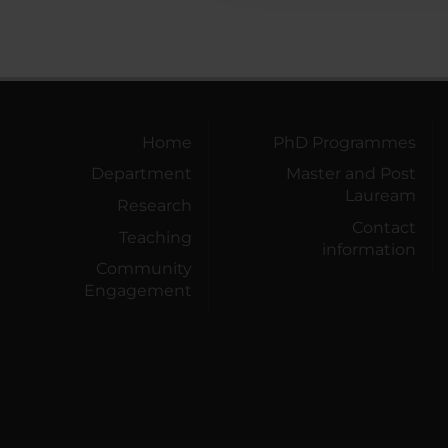
Home
PhD Programmes
Department
Master and Post
Lauream
Research
Contact
Teaching
information
Community
Engagement