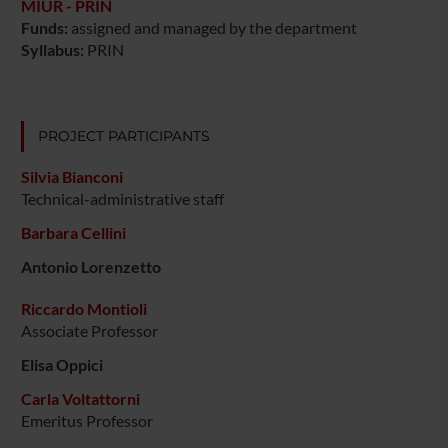
MIUR - PRIN
raccolto dal tuo utilizzo dei loro servizi.
Funds:
assigned and managed by the department
Syllabus:
PRIN
PROJECT PARTICIPANTS
Silvia Bianconi
Technical-administrative staff
Barbara Cellini
Antonio Lorenzetto
Riccardo Montioli
Associate Professor
Elisa Oppici
Carla Voltattorni
Emeritus Professor