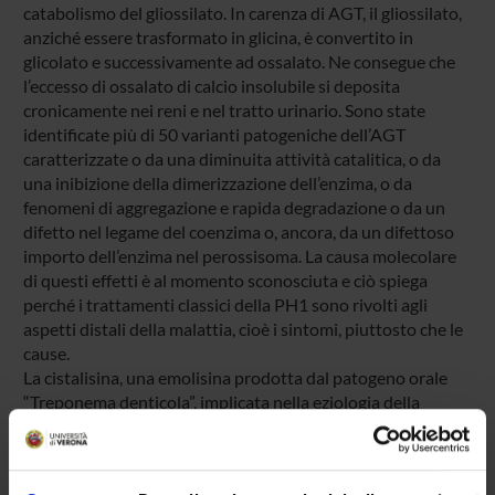
catabolismo del gliossilato. In carenza di AGT, il gliossilato,
anziché essere trasformato in glicina, è convertito in
glicolato e successivamente ad ossalato. Ne consegue che
l’eccesso di ossalato di calcio insolubile si deposita
cronicamente nei reni e nel tratto urinario. Sono state
identificate più di 50 varianti patogeniche dell’AGT
caratterizzate o da una diminuita attività catalitica, o da
una inibizione della dimerizzazione dell’enzima, o da
fenomeni di aggregazione e rapida degradazione o da un
difetto nel legame del coenzima o, ancora, da un difettoso
importo dell’enzima nel perossisoma. La causa molecolare
di questi effetti è al momento sconosciuta e ciò spiega
perché i trattamenti classici della PH1 sono rivolti agli
aspetti distali della malattia, cioè i sintomi, piuttosto che le
cause.
La cistalisina, una emolisina prodotta dal patogeno orale
“Treponema denticola”, implicata nella eziologia della
periodontite adulta, catalizza l’alfa,beta-eliminazione della
L-cisteina a piruvato, ammoniaca e acido sulfidrico. L’effetto
patogenico di questo enzima è dovuto alla citotossicità