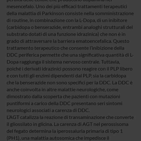
mesencefalo. Uno dei più efficaci trattamenti terapeutici
della malattia di Parkinson consiste nella somministrazione
di routine, in combinazione con la L-Dopa, di un inibitore
(carbidopa o benserazide, entrambi analoghi strutturali del
substrato dotati di una funzione idrazinica) che non è in
grado di attraversare la barriera ematoencefalica. Questo
trattamento terapeutico che consente l’inibizione della
DDC periferica permette che una significativa quantità di L-
Dopa raggiunga il sistema nervoso centrale. Tuttavia,
poiché i derivati idrazinici possono reagire con il PLP libero
e con tutti gli enzimi dipendenti dal PLP, sia la carbidopa
che la benserazide non sono specifici per la DDC. La DDC è
anche coinvolta in altre malattie neurologiche, come
dimostrato dalla scoperta che pazienti con mutazioni
puntiformi a carico della DDC presentano seri sintomi
neurologici associati a carenza di DDC.
L’AGT catalizza la reazione di transaminazione che converte
il gliossilato in glicina. La carenza di AGT nel perossisoma
del fegato determina la iperossaluria primaria di tipo 1
(PH1), una malattia autosomica che impedisce il