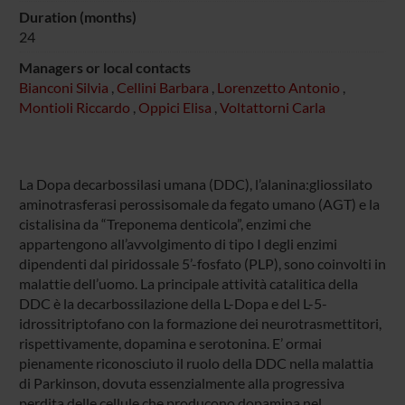
Duration (months)
24
Managers or local contacts
Bianconi Silvia
,
Cellini Barbara
,
Lorenzetto Antonio
,
Montioli Riccardo
,
Oppici Elisa
,
Voltattorni Carla
La Dopa decarbossilasi umana (DDC), l’alanina:gliossilato
aminotrasferasi perossisomale da fegato umano (AGT) e la
cistalisina da “Treponema denticola”, enzimi che
appartengono all’avvolgimento di tipo I degli enzimi
dipendenti dal piridossale 5’-fosfato (PLP), sono coinvolti in
malattie dell’uomo. La principale attività catalitica della
DDC è la decarbossilazione della L-Dopa e del L-5-
idrossitriptofano con la formazione dei neurotrasmettitori,
rispettivamente, dopamina e serotonina. E’ ormai
pienamente riconosciuto il ruolo della DDC nella malattia
di Parkinson, dovuta essenzialmente alla progressiva
perdita delle cellule che producono dopamina nel