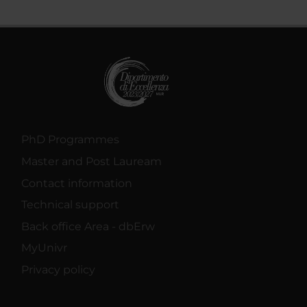
PhD Programmes
Master and Post Lauream
Contact information
Technical support
Back office Area - dbErw
MyUnivr
Privacy policy