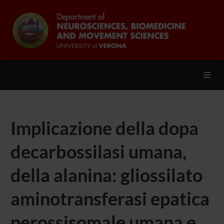
Toggl
Implicazione della dopa
decarbossilasi umana,
della alanina: gliossilato
aminotransferasi epatica
perossisomale umana e