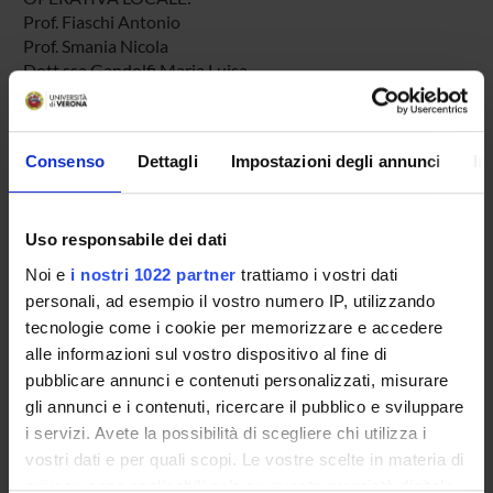
Prof. Fiaschi Antonio
Prof. Smania Nicola
Dott.ssa Gandolfi Maria Luisa
Dott. Picelli Alessandro
Dott.ssa Bonetti Paola
OBIETTIVI PRINCIPALI:
Consenso
Dettagli
Impostazioni degli annunci
In
Sviluppare nuove strategie riabilitative e tecnologiche
mirate al massimo sfruttamento del potenziale di recupero
di pazienti affetti da Paralisi Cerebrale Infantile
Uso responsabile dei dati
Noi e
i nostri 1022 partner
trattiamo i vostri dati
SPONSORS:
personali, ad esempio il vostro numero IP, utilizzando
tecnologie come i cookie per memorizzare e accedere
Fondazione Cariverona
alle informazioni sul vostro dispositivo al fine di
Funds:
assigned and managed by the department
pubblicare annunci e contenuti personalizzati, misurare
Fondazione Cariverona
gli annunci e i contenuti, ricercare il pubblico e sviluppare
Funds:
assigned and managed by the department
i servizi. Avete la possibilità di scegliere chi utilizza i
vostri dati e per quali scopi. Le vostre scelte in materia di
privacy sono applicabili solo su questa proprietà digitale