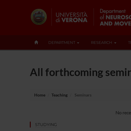
DEPARTMENT
RESEARCH
T
All forthcoming semin
Home
Teaching
Seminars
No rece
STUDYING