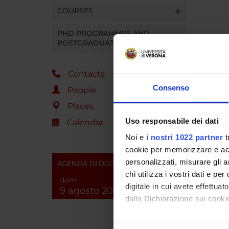
COURSES
PHD PROGRAMMES AND
POSTGRADUATE TRAINING
Contacts
Consenso
People
Places
Uso responsabile dei dati
Calendar
Noi e
i nostri 1022 partner
t
cookie per memorizzare e acce
personalizzati, misurare gli an
AGENDA DI OGGI
chi utilizza i vostri dati e pe
dom
digitale in cui avete effettua
9 agosto 2026
dalla Dichiarazione sui cookie
Con il tuo consenso, vorrem
Selezione