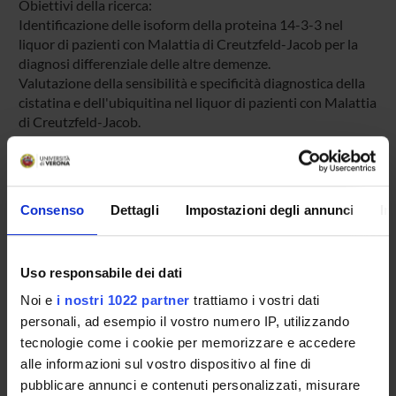
Obiettivi della ricerca:
Identificazione delle isoform della proteina 14-3-3 nel
liquor di pazienti con Malattia di Creutzfeld-Jacob per la
diagnosi differenziale delle altre demenze.
Valutazione della sensibilità e specificità diagnostica della
cistatina e dell'ubiquitina nel liquor di pazienti con Malattia
di Creutzfeld-Jacob.
ENTI FINANZIATORI:
Consenso
Dettagli
Impostazioni degli annunci
In
ISS Istituto Superiore di Sanità
Finanziamento:
assegnato e gestito dal Dipartimento
Uso responsabile dei dati
Noi e
i nostri 1022 partner
trattiamo i vostri dati
PARTECIPANTI AL PROGETTO
personali, ad esempio il vostro numero IP, utilizzando
tecnologie come i cookie per memorizzare e accedere
Salvatore Monaco
alle informazioni sul vostro dispositivo al fine di
Collaboratore alla ricerca - Tecnico di Laboratorio
pubblicare annunci e contenuti personalizzati, misurare