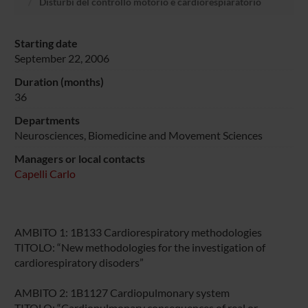
Disturbi del controllo motorio e cardiorespiaratorio
Starting date
September 22, 2006
Duration (months)
36
Departments
Neurosciences, Biomedicine and Movement Sciences
Managers or local contacts
Capelli Carlo
AMBITO 1: 1B133 Cardiorespiratory methodologies
TITOLO: “New methodologies for the investigation of
cardiorespiratory disoders”
AMBITO 2: 1B1127 Cardiopulmonary system
TITOLO: “Cardiopulmonary consequences of real or