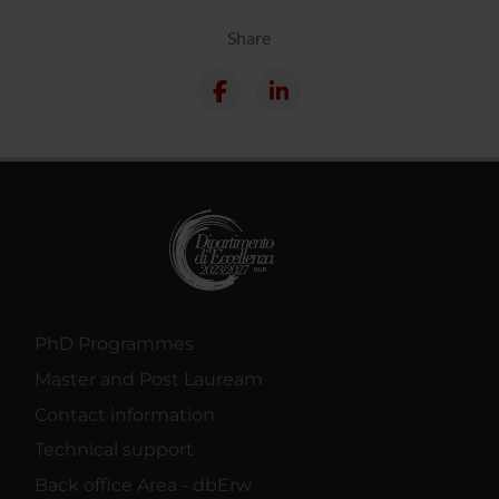
Share
PhD Programmes
Master and Post Lauream
Contact information
Technical support
Back office Area - dbErw