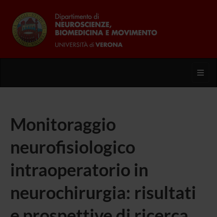
Toggl
Monitoraggio
neurofisiologico
intraoperatorio in
neurochirurgia: risultati
e prospettive di ricerca