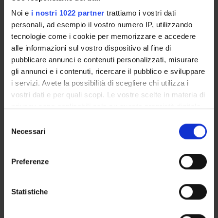
Azienda Ospedaliera di Verona
Noi e
i nostri 1022 partner
trattiamo i vostri dati
Massimo Miscusi
personali, ad esempio il vostro numero IP, utilizzando
Azienda Ospedaliera di Verona
tecnologie come i cookie per memorizzare e accedere
Sergio Turazzi
alle informazioni sul vostro dispositivo al fine di
Azienda Ospedaliera di Verona
pubblicare annunci e contenuti personalizzati, misurare
gli annunci e i contenuti, ricercare il pubblico e sviluppare
Francesco Sala
i servizi. Avete la possibilità di scegliere chi utilizza i
Azienda Ospedaliera di Verona
vostri dati e per quali scopi. Le vostre scelte in materia di
Franco Faccioli
privacy sono applicabili solo su questa proprietà digitale
Azienda Ospedaliera di Verona
in cui avete effettuato le vostre scelte. È possibile
Selezione
modificare o revocare il proprio consenso in qualsiasi
Necessari
del
momento dalla Dichiarazione sui cookie o facendo clic
consenso
sull'icona di attivazione della privacy.
SEZIONI
Preferenze
Neurochirurgia
Con il tuo consenso, vorremmo anche:
raccogliere informazioni sulla tua posizione
Statistiche
geografica, con un'approssimazione di qualche
metro,