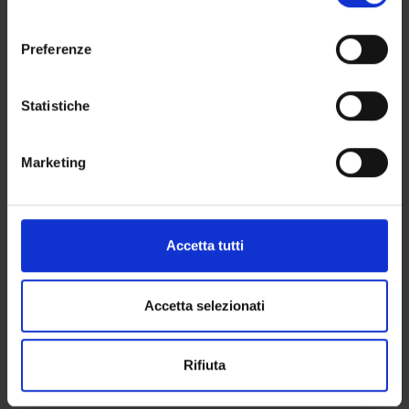
momento dalla Dichiarazione sui cookie o facendo clic
SECTIONS
consenso
sull'icona di attivazione della privacy.
Preferenze
PHD PROGRAMMES
Con il tuo consenso, vorremmo anche:
raccogliere informazioni sulla tua posizione
RESEARCH FACILITIES
Statistiche
geografica, con un'approssimazione di qualche
CENTRI
metro,
Marketing
Identificare il tuo dispositivo, scansionandolo
LABORATORIES AND RESEARCH CENTRES
attivamente alla ricerca di caratteristiche specifiche
(impronte digitali).
LIBRARIES
Approfondisci come vengono elaborati i tuoi dati personali
Accetta tutti
e imposta le tue preferenze nella
sezione dettagli
. Puoi
Contacts
modificare o ritirare il tuo consenso in qualsiasi momento
People
dalla Dichiarazione sui cookie.
Accetta selezionati
Places
Utilizziamo i cookie per personalizzare contenuti ed
Calendar
Rifiuta
annunci, per fornire funzionalità dei social media e per
analizzare il nostro traffico. Condividiamo inoltre