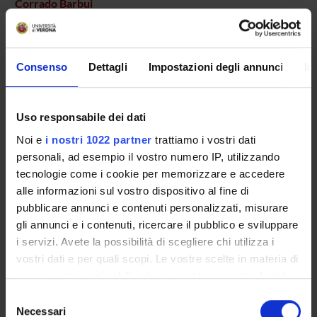
Corrado Barbui
Full Professor
Consenso
Dettagli
Impostazioni degli annunci
In
RESEARCH AREAS INVOLVED IN THE PROJECT
Psychiatry
Uso responsabile dei dati
Noi e
i nostri 1022 partner
trattiamo i vostri dati
personali, ad esempio il vostro numero IP, utilizzando
SECTIONS
tecnologie come i cookie per memorizzare e accedere
Section of Psychiatry and Clinical Psychology
alle informazioni sul vostro dispositivo al fine di
pubblicare annunci e contenuti personalizzati, misurare
gli annunci e i contenuti, ricercare il pubblico e sviluppare
i servizi. Avete la possibilità di scegliere chi utilizza i
vostri dati e per quali scopi. Le vostre scelte in materia di
ACTIVITIES
privacy sono applicabili solo su questa proprietà digitale
in cui avete effettuato le vostre scelte. È possibile
Selezione
RESEARCH GROUPS
modificare o revocare il proprio consenso in qualsiasi
Necessari
del