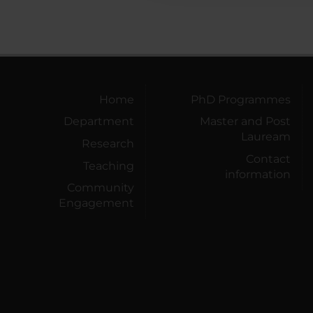
Home
PhD Programmes
Department
Master and Post
Lauream
Research
Contact
Teaching
information
Community
Engagement