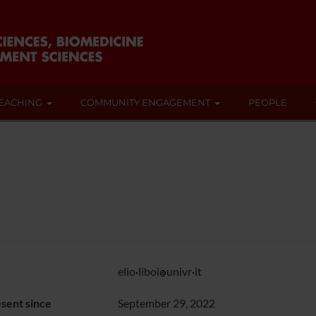
EACHING
COMMUNITY ENGAGEMENT
PEOPLE
elio
liboi
univr
it
sent since
September 29, 2022