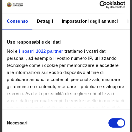
AREE DI RICERCA COINVOLTE DAL PROGETTO
Consenso
Dettagli
Impostazioni degli annunci
In
Psychiatry
Uso responsabile dei dati
SEZIONI
Noi e
i nostri 1022 partner
trattiamo i vostri dati
Psichiatria
personali, ad esempio il vostro numero IP, utilizzando
tecnologie come i cookie per memorizzare e accedere
alle informazioni sul vostro dispositivo al fine di
pubblicare annunci e contenuti personalizzati, misurare
gli annunci e i contenuti, ricercare il pubblico e sviluppare
ATTIVITÀ
i servizi. Avete la possibilità di scegliere chi utilizza i
vostri dati e per quali scopi. Le vostre scelte in materia di
GRUPPI DI RICERCA
privacy sono applicabili solo su questa proprietà digitale
in cui avete effettuato le vostre scelte. È possibile
Selezione
SEZIONI
modificare o revocare il proprio consenso in qualsiasi
Necessari
del
momento dalla Dichiarazione sui cookie o facendo clic
DOTTORATI DI RICERCA
consenso