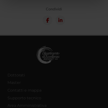
nostri partner che si occupano di analisi dei dati web,
pubblicità e social media, i quali potrebbero combinarle
Condividi
con altre informazioni che hai fornito loro o che hanno
raccolto dal tuo utilizzo dei loro servizi.
Dottorati
Master
Contatti e mappa
Supporto tecnico
Area Amministrativa