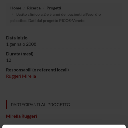
Home
Ricerca
Progetti
L'esito clinico a 2 e 5 anni dei pazienti all'esordio
psicotico. Dati dal progetto PICOS-Veneto
Data inizio
1 gennaio 2008
Durata (mesi)
12
Responsabili (o referenti locali)
Ruggeri Mirella
PARTECIPANTI AL PROGETTO
Mirella Ruggeri