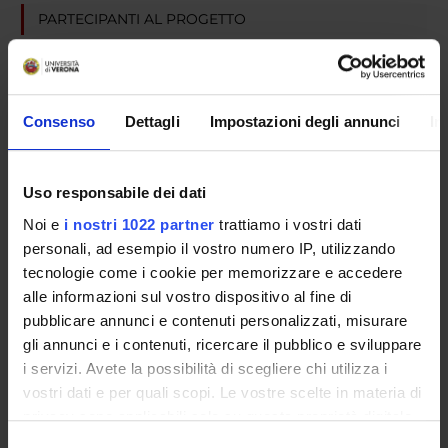
PARTECIPANTI AL PROGETTO
Michele Tansella
Consenso
Dettagli
Impostazioni degli annunci
In
AREE DI RICERCA COINVOLTE DAL PROGETTO
Psychiatry
Uso responsabile dei dati
Noi e
i nostri 1022 partner
trattiamo i vostri dati
personali, ad esempio il vostro numero IP, utilizzando
SEZIONI
tecnologie come i cookie per memorizzare e accedere
alle informazioni sul vostro dispositivo al fine di
Psichiatria
pubblicare annunci e contenuti personalizzati, misurare
gli annunci e i contenuti, ricercare il pubblico e sviluppare
i servizi. Avete la possibilità di scegliere chi utilizza i
vostri dati e per quali scopi. Le vostre scelte in materia di
ATTIVITÀ
privacy sono applicabili solo su questa proprietà digitale
in cui avete effettuato le vostre scelte. È possibile
Selezione