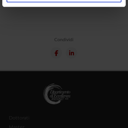
analizzare il nostro traffico. Condividiamo inoltre
informazioni sul modo in cui utilizzi il nostro sito con i
nostri partner che si occupano di analisi dei dati web,
pubblicità e social media, i quali potrebbero combinarle
con altre informazioni che hai fornito loro o che hanno
raccolto dal tuo utilizzo dei loro servizi.
Condividi
Dottorati
Master