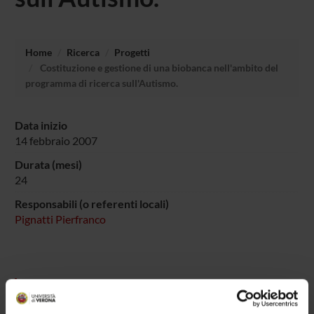
Home
Ricerca
Progetti
Costituzione e gestione di una biobanca nell'ambito del
programma di ricerca sull'Autismo.
Data inizio
14 febbraio 2007
Durata (mesi)
24
Responsabili (o referenti locali)
Pignatti Pierfranco
PARTECIPANTI AL PROGETTO