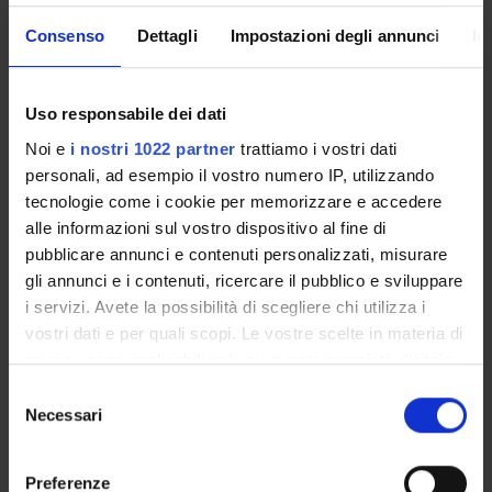
Pierfranco Pignatti
Consenso
Dettagli
Impostazioni degli annunci
In
SEZIONI
Uso responsabile dei dati
Biologia e Genetica
Noi e
i nostri 1022 partner
trattiamo i vostri dati
personali, ad esempio il vostro numero IP, utilizzando
tecnologie come i cookie per memorizzare e accedere
alle informazioni sul vostro dispositivo al fine di
pubblicare annunci e contenuti personalizzati, misurare
ATTIVITÀ
gli annunci e i contenuti, ricercare il pubblico e sviluppare
i servizi. Avete la possibilità di scegliere chi utilizza i
GRUPPI DI RICERCA
vostri dati e per quali scopi. Le vostre scelte in materia di
SEZIONI
privacy sono applicabili solo su questa proprietà digitale
in cui avete effettuato le vostre scelte. È possibile
Selezione
DOTTORATI DI RICERCA
modificare o revocare il proprio consenso in qualsiasi
Necessari
del
momento dalla Dichiarazione sui cookie o facendo clic
consenso
STRUTTURE
sull'icona di attivazione della privacy.
Preferenze