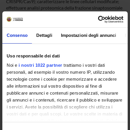
CRISPR/Cas9); caratterizzare le linee cellulari modificate;
effettuare analisi proteomica della frazione sinaptosomiale
con il supporto dell’analisi bioinformatica, focalizzandoci
soprattutto sulle proteine palmitoilate; esaminare il
comportamento del comparto mitocondriale, alla luce delle
relazioni note tra crisi epilettiche, supporto di ATP e
Consenso
Dettagli
Impostazioni degli annunci
In
disfunzione mitocondriale.
MAIN PARTNER
Uso responsabile dei dati
IRCCS Fondazione Stella Maris-Istituto di Ricovero
e Cura
a Carattere Scientifico- STELMAR
Noi e
i nostri 1022 partner
trattiamo i vostri dati
personali, ad esempio il vostro numero IP, utilizzando
tecnologie come i cookie per memorizzare e accedere
alle informazioni sul vostro dispositivo al fine di
pubblicare annunci e contenuti personalizzati, misurare
ENTI FINANZIATORI:
gli annunci e i contenuti, ricercare il pubblico e sviluppare
i servizi. Avete la possibilità di scegliere chi utilizza i
IRCCS Fondazione Stella Maris
vostri dati e per quali scopi. Le vostre scelte in materia di
Finanziamento:
assegnato e gestito dal Dipartimento
privacy sono applicabili solo su questa proprietà digitale
Programma:
JOINT PROJECTS
in cui avete effettuato le vostre scelte. È possibile
Selezione