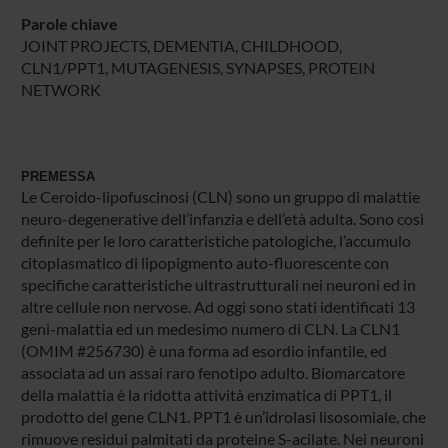
Parole chiave
JOINT PROJECTS, DEMENTIA, CHILDHOOD,
CLN1/PPT1, MUTAGENESIS, SYNAPSES, PROTEIN
NETWORK
PREMESSA
Le Ceroido-lipofuscinosi (CLN) sono un gruppo di malattie
neuro-degenerative dell’infanzia e dell’età adulta. Sono così
definite per le loro caratteristiche patologiche, l’accumulo
citoplasmatico di lipopigmento auto-fluorescente con
specifiche caratteristiche ultrastrutturali nei neuroni ed in
altre cellule non nervose. Ad oggi sono stati identificati 13
geni-malattia ed un medesimo numero di CLN. La CLN1
(OMIM #256730) è una forma ad esordio infantile, ed
associata ad un assai raro fenotipo adulto. Biomarcatore
della malattia è la ridotta attività enzimatica di PPT1, il
prodotto del gene CLN1. PPT1 è un’idrolasi lisosomiale, che
rimuove residui palmitati da proteine S-acilate. Nei neuroni