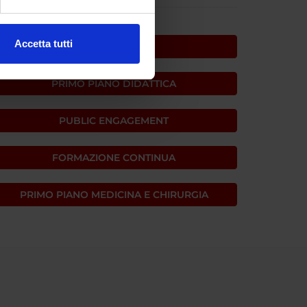
ezione dettagli
. Puoi
Accetta tutti
PRIMO PIANO
l media e per analizzare il
ostri partner che si occupano
PRIMO PIANO DIDATTICA
azioni che hai fornito loro o
PUBLIC ENGAGEMENT
FORMAZIONE CONTINUA
PRIMO PIANO MEDICINA E CHIRURGIA