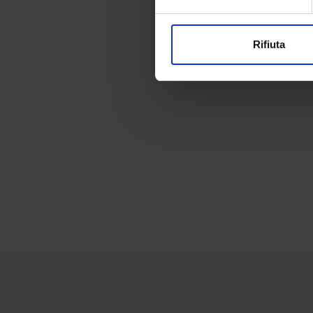
Approfondisci come vengono el
modificare o ritirare il tuo 
Rifiuta
Utilizziamo i cookie per perso
nostro traffico. Condividiamo 
di analisi dei dati web, pubbl
che hanno raccolto dal tuo uti