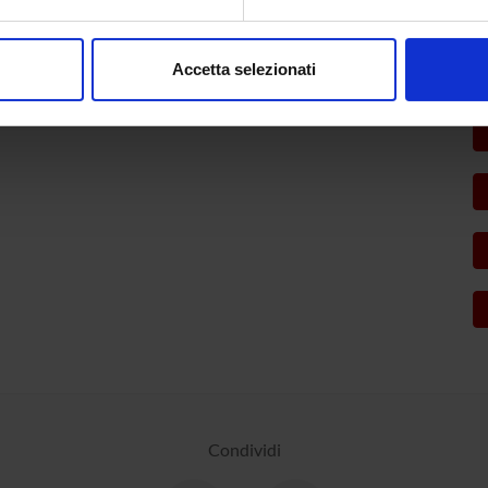
aborati i tuoi dati personali e imposta le tue preferenze nella
s
consenso in qualsiasi momento dalla Dichiarazione sui cookie.
Accetta selezionati
nalizzare contenuti ed annunci, per fornire funzionalità dei socia
inoltre informazioni sul modo in cui utilizzi il nostro sito con i n
icità e social media, i quali potrebbero combinarle con altre inform
lizzo dei loro servizi.
Condividi