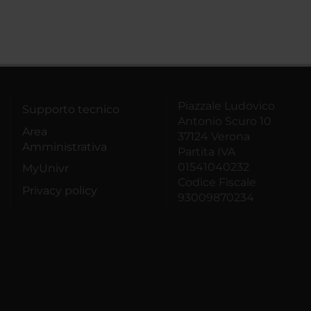
Piazzale Ludovico
Supporto tecnico
Antonio Scuro 10
Area
37124 Verona
Amministrativa
Partita IVA
01541040232
MyUnivr
Codice Fiscale
Privacy policy
93009870234