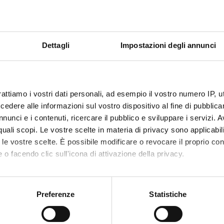
Es
RICERCA
COLLABORAZIONE
20
COMPETENZE
UNIVERSITÀ &
IMPRESA
pr
Dettagli
Impostazioni degli annunci
B
M
SOSTIENI LA
MODULISTICA
RICERCA CON UNA
DIPARTIMENTO
il
DONAZIONE
rattiamo i vostri dati personali, ad esempio il vostro numero IP, 
SPONTANEA
A
dere alle informazioni sul vostro dispositivo al fine di pubblica
ex
nunci e i contenuti, ricercare il pubblico e sviluppare i servizi. A
pl
r quali scopi. Le vostre scelte in materia di privacy sono applicabi
UNIVRSPORT
S.T.E.P.S.
p
to le vostre scelte. È possibile modificare o revocare il proprio 
 o facendo clic sull'icona di attivazione della privacy.
F
R
mo anche:
Ac
PIANO OPERATIVO
oni sulla tua posizione geografica, con un'approssimazione di qu
Preferenze
Statistiche
"
DIPARTIMENTALE
spositivo, scansionandolo attivamente alla ricerca di caratteristich
DNBM
pr
pr