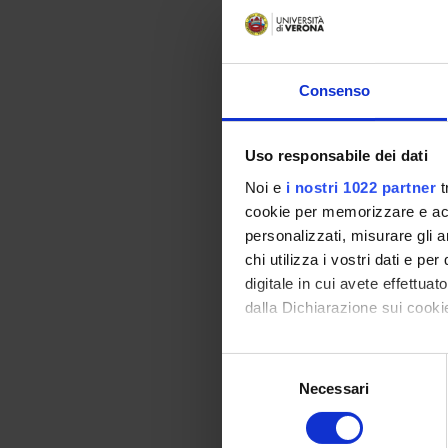
Consenso
Uso responsabile dei dati
Noi e
i nostri 1022 partner
t
cookie per memorizzare e acce
personalizzati, misurare gli an
chi utilizza i vostri dati e pe
digitale in cui avete effettua
dalla Dichiarazione sui cookie
Con il tuo consenso, vorrem
Selezione
raccogliere informazi
Necessari
del
Identificare il tuo di
consenso
digitali).