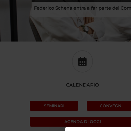
Federico Schena entra a far parte del Com
CALENDARIO
SEMINARI
CONVEGNI
AGENDA DI OGGI