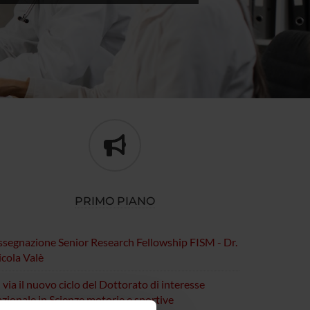
PRIMO PIANO
ssegnazione Senior Research Fellowship FISM - Dr.
cola Valè
 via il nuovo ciclo del Dottorato di interesse
zionale in Scienze motorie e sportive