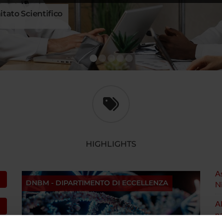
itato Scientifico
1
2
3
4
5
HIGHLIGHTS
A
DNBM - DIPARTIMENTO DI ECCELLENZA
Ni
Al
na