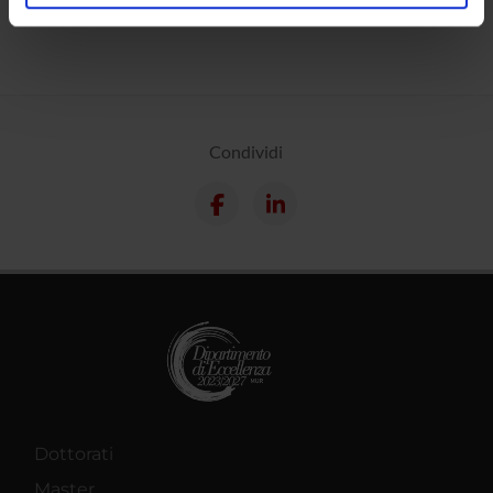
analizzare il nostro traffico. Condividiamo inoltre
informazioni sul modo in cui utilizzi il nostro sito con i
nostri partner che si occupano di analisi dei dati web,
pubblicità e social media, i quali potrebbero combinarle
con altre informazioni che hai fornito loro o che hanno
raccolto dal tuo utilizzo dei loro servizi.
Condividi
Dottorati
Master