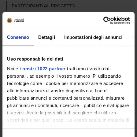
PARTECIPANTI AL PROGETTO
Michele Tansella
Consenso
Dettagli
Impostazioni degli annunci
In
AREE DI RICERCA COINVOLTE DAL PROGETTO
Psychiatry
Uso responsabile dei dati
Noi e
i nostri 1022 partner
trattiamo i vostri dati
personali, ad esempio il vostro numero IP, utilizzando
SEZIONI
tecnologie come i cookie per memorizzare e accedere
alle informazioni sul vostro dispositivo al fine di
Psichiatria
pubblicare annunci e contenuti personalizzati, misurare
gli annunci e i contenuti, ricercare il pubblico e sviluppare
i servizi. Avete la possibilità di scegliere chi utilizza i
vostri dati e per quali scopi. Le vostre scelte in materia di
ATTIVITÀ
privacy sono applicabili solo su questa proprietà digitale
in cui avete effettuato le vostre scelte. È possibile
Selezione