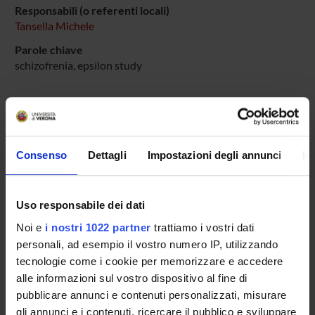
Responsabili (o referenti locali)
Tansella Michele
Parole chiave
schizofrenia, epsilon study
ENTI FINANZIATORI:
Consenso
Dettagli
Impostazioni degli annunci
In
Eli Lilly Spa
Finanziamento:
assegnato e gestito dal Dipartimento
Uso responsabile dei dati
Noi e
i nostri 1022 partner
trattiamo i vostri dati
PARTECIPANTI AL PROGETTO
personali, ad esempio il vostro numero IP, utilizzando
tecnologie come i cookie per memorizzare e accedere
Michele Tansella
alle informazioni sul vostro dispositivo al fine di
pubblicare annunci e contenuti personalizzati, misurare
gli annunci e i contenuti, ricercare il pubblico e sviluppare