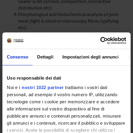
(water & fat content, composition, connective
distribution etc);
Morphological and histochemical analysis of pork
meat (light & electron microscopy, fibres typifying
etc);
Evaluation of structural and composition differences
in pork from the two groups.
Consenso
Dettagli
Impostazioni degli annunci
In
SPONSORS:
Bio-Pre Srl
Uso responsabile dei dati
Funds:
assigned and managed by the department
Noi e
i nostri 1022 partner
trattiamo i vostri dati
personali, ad esempio il vostro numero IP, utilizzando
tecnologie come i cookie per memorizzare e accedere
PROJECT PARTICIPANTS
alle informazioni sul vostro dispositivo al fine di
pubblicare annunci e contenuti personalizzati, misurare
Manuela Malatesta
gli annunci e i contenuti, ricercare il pubblico e sviluppare
Associate Professor
i servizi. Avete la possibilità di scegliere chi utilizza i