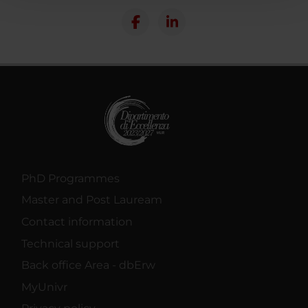
con altre informazioni che hai fornito loro o che hanno
raccolto dal tuo utilizzo dei loro servizi.
PhD Programmes
Master and Post Lauream
Contact information
Technical support
Back office Area - dbErw
MyUnivr