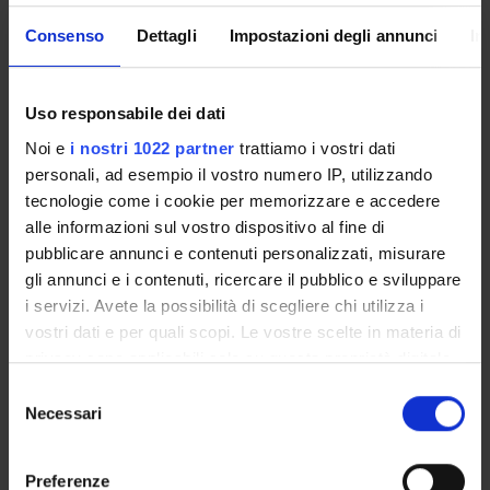
Christa Zimmermann
Research Assistants
Consenso
Dettagli
Impostazioni degli annunci
In
Uso responsabile dei dati
SECTIONS
Noi e
i nostri 1022 partner
trattiamo i vostri dati
Section of Psychiatry and Clinical Psychology
personali, ad esempio il vostro numero IP, utilizzando
tecnologie come i cookie per memorizzare e accedere
alle informazioni sul vostro dispositivo al fine di
pubblicare annunci e contenuti personalizzati, misurare
gli annunci e i contenuti, ricercare il pubblico e sviluppare
ACTIVITIES
i servizi. Avete la possibilità di scegliere chi utilizza i
RESEARCH GROUPS
vostri dati e per quali scopi. Le vostre scelte in materia di
privacy sono applicabili solo su questa proprietà digitale
SECTIONS
in cui avete effettuato le vostre scelte. È possibile
Selezione
modificare o revocare il proprio consenso in qualsiasi
Necessari
del
PHD PROGRAMMES
momento dalla Dichiarazione sui cookie o facendo clic
consenso
sull'icona di attivazione della privacy.
Preferenze
RESEARCH FACILITIES