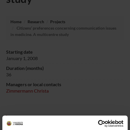
Home
Research
Projects
Citizens’ preferences concerning communication issues
in medicine. A multicentre study
Starting date
January 1, 2008
Duration (months)
36
Managers or local contacts
Zimmermann Christa
PROJECT PARTICIPANTS